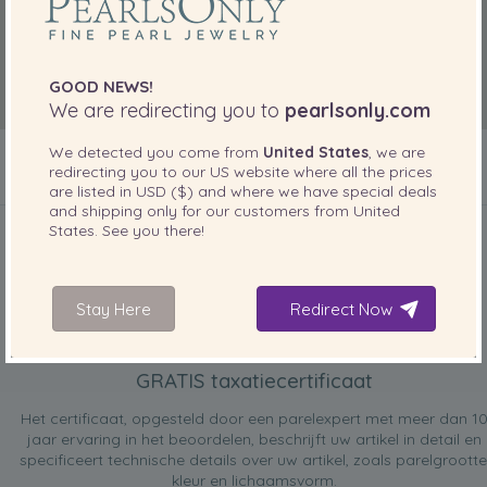
GOOD NEWS!
We are redirecting you to
pearlsonly.com
We detected you come from
United States
, we are
redirecting you to our
US
website where all the prices
are listed in
USD ($)
and where we have special deals
INBEGREPEN BIJ UW PRODUCT
and shipping only for our customers from
United
States
. See you there!
Stay Here
Redirect Now
GRATIS taxatiecertificaat
Het certificaat, opgesteld door een parelexpert met meer dan 1
jaar ervaring in het beoordelen, beschrijft uw artikel in detail en
specificeert technische details over uw artikel, zoals parelgrootte
kleur en lichaamsvorm.