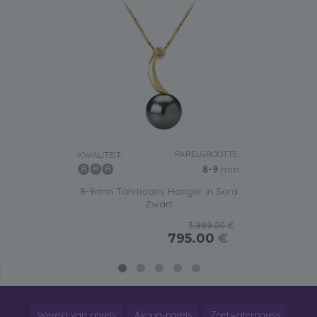
PARELGROOTTE:
KWALITEIT:
8-9
mm
8-9mm Tahitiaans Hanger in Sora
Zwart
3,999.00 €
795.00
€
Wereld van parels
Akoya-parels
Zoetwaterparels