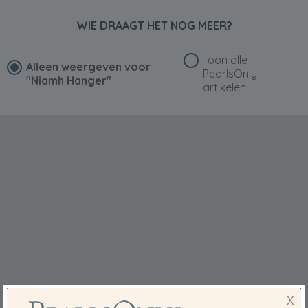
WIE DRAAGT HET NOG MEER?
Toon alle
Alleen weergeven voor
PearlsOnly
"Niamh Hanger"
artikelen
X