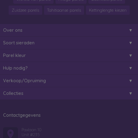
Zuidzee parels
Tahitiaanse parels
Kettinglengte kiezen
Over ons
Soort sieraden
Parel kleur
Hulp nodig?
Verkoop/Opruiming
Collecties
Contactgegevens
Paxlaan 10
Unit #235