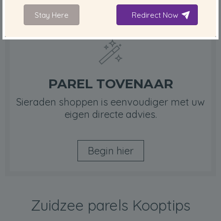
Stay Here
Redirect Now
PAREL TOVENAAR
Sieraden shoppen is eenvoudiger met uw
eigen directe advies.
Begin hier
Zuidzee parels Kooptips