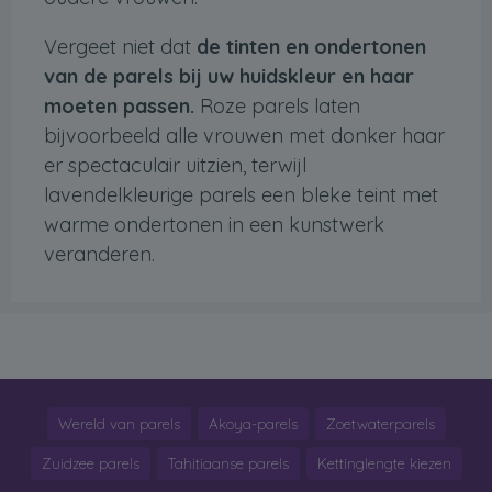
Vergeet niet dat
de tinten en ondertonen
van de parels bij uw huidskleur en haar
moeten passen.
Roze parels laten
bijvoorbeeld alle vrouwen met donker haar
er spectaculair uitzien, terwijl
lavendelkleurige parels een bleke teint met
warme ondertonen in een kunstwerk
veranderen.
Wereld van parels
Akoya-parels
Zoetwaterparels
Zuidzee parels
Tahitiaanse parels
Kettinglengte kiezen