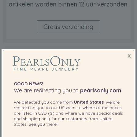
artikelen worden binnen 12 uur verzonden.
Gratis verzending
X
GOOD NEWS!
GRATIS GESCHENKEN
We are redirecting you to
pearlsonly.com
Selecteer een gratis geschenk naar keuze
We detected you come from
United States
, we are
bij elke bestelling van meer dan 189.00 €.
redirecting you to our
US
website where all the prices
are listed in
USD ($)
and where we have special deals
and shipping only for our customers from
United
States
. See you there!
Gratis geschenken