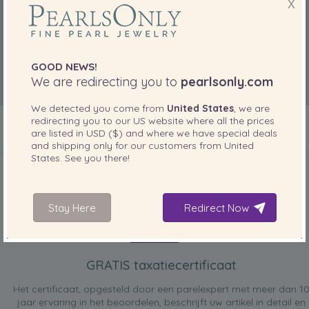
X
GOOD NEWS!
We are redirecting you to
pearlsonly.com
We detected you come from
United States
, we are
redirecting you to our
US
website where all the prices
are listed in
USD ($)
and where we have special deals
and shipping only for our customers from
United
INBEGREPEN BIJ UW PRODUCT
States
. See you there!
Stay Here
Redirect Now
GRATIS taxatiecertificaat
Het certificaat, opgesteld door een parelexpert met meer dan 1
jaar ervaring in het beoordelen, beschrijft uw artikel in detail en