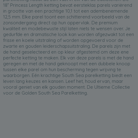
18” Princess Length ketting bevat eersteklas parels variërend
in grootte van een prachtige 10,1 tot een adembenemende
12,5 mm. Elke parel toont een schitterend voorbeeld van de
zonsondergang direct op hun oppervlak. De premium
kwaliteit en modebewuste stijl laten niets te wensen over. Je
gedurfde en dramatische look kan worden afgezwakt tot een
frisse en koele uitstraling of worden opgevoerd voor de
zwarte en gouden leiderschapsuitstraling. De parels zijn met
de hand geselecteerd en op kleur afgestemd om deze ene
perfecte ketting te maken. Elk van deze parels is met de hand
geregen en met de hand geknoopt met een dubbele knoop
tussen elke parel om hun bescherming tegen wrijving te
waarborgen. Eén krachtige South Sea parelketting biedt een
leven lang keuzes en kansen. Leef het, houd ervan, maar
vooral geniet van elk gouden moment. De Ultieme Collectie
voor de Golden South Sea Parelketting.