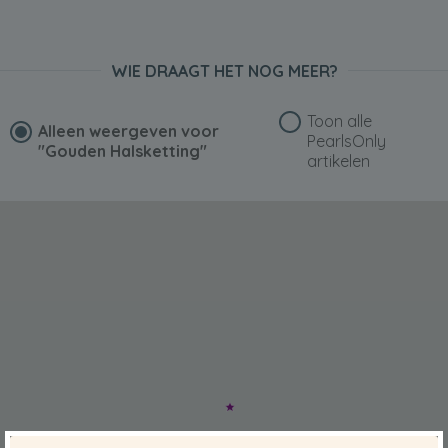
WIE DRAAGT HET NOG MEER?
Toon alle
Alleen weergeven voor
PearlsOnly
"Gouden Halsketting"
artikelen