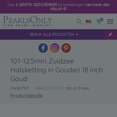
Kies
2 GRATIS GESCHENKEN
bij bestellingen
van meer dan
189.00 €
!
0
BEKIJK ALLE PRODUCTEN
10.1-12.5mm Zuidzee
Halsketting in Gouden 18 inch
Goud
KWALITEIT:
PARELGROOTTE:
10.1-12.5
mm
Productdetails