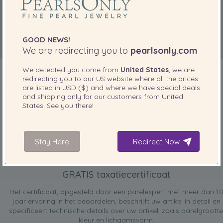
GOOD NEWS!
We are redirecting you to
pearlsonly.com
We detected you come from
United States
, we are
redirecting you to our
US
website where all the prices
are listed in
USD ($)
and where we have special deals
INBEGREPEN BIJ UW PRODUCT
and shipping only for our customers from
United
States
. See you there!
Stay Here
Redirect Now
GRATIS taxatiecertificaat
Het certificaat, opgesteld door een parelexpert met meer dan 1
jaar ervaring in het beoordelen, beschrijft uw artikel in detail en
specificeert technische details over uw artikel, zoals parelgrootte
kleur en lichaamsvorm.