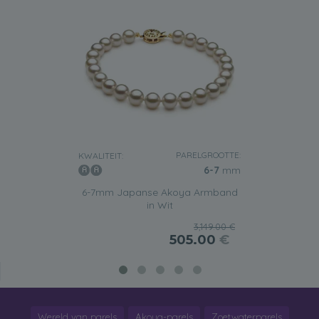
PARELGROOTTE:
KWALITEIT:
6-7
mm
6-7mm Japanse Akoya Armband
in Wit
3,149.00 €
505.00
€
Wereld van parels
Akoya-parels
Zoetwaterparels