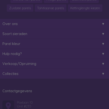
Zuidzee parels
Tahitiaanse parels
Kettinglengte kiezen
Over ons
Soort sieraden
Parel kleur
Hulp nodig?
Verkoop/Opruiming
Collecties
Contactgegevens
Paxlaan 10
Unit #235