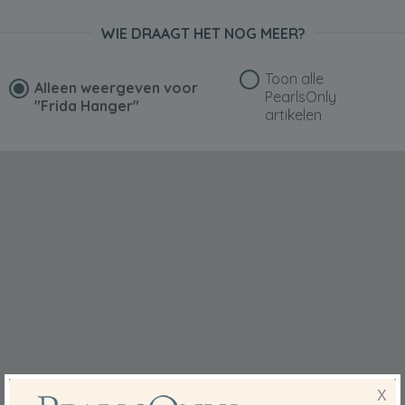
WIE DRAAGT HET NOG MEER?
Toon alle
Alleen weergeven voor
PearlsOnly
"Frida Hanger"
artikelen
X