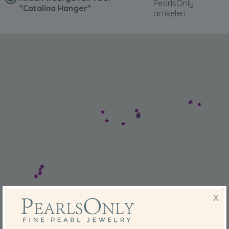
PearlsOnly
"Catalina Hanger"
artikelen
X