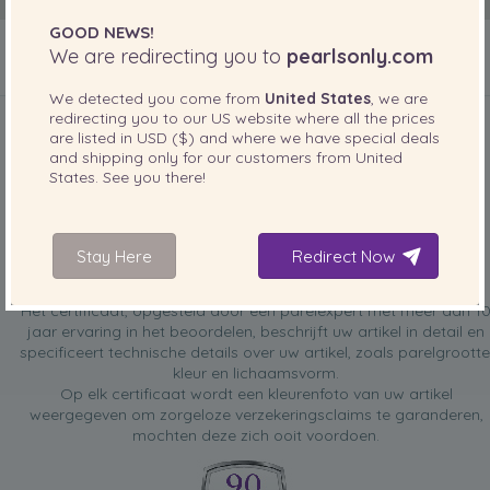
GOOD NEWS!
We are redirecting you to
pearlsonly.com
INBEGREPEN BIJ UW PRODUCT
We detected you come from
United States
, we are
redirecting you to our
US
website where all the prices
are listed in
USD ($)
and where we have special deals
and shipping only for our customers from
United
States
. See you there!
Stay Here
Redirect Now
GRATIS taxatiecertificaat
Het certificaat, opgesteld door een parelexpert met meer dan 1
jaar ervaring in het beoordelen, beschrijft uw artikel in detail en
specificeert technische details over uw artikel, zoals parelgrootte
kleur en lichaamsvorm.
Op elk certificaat wordt een kleurenfoto van uw artikel
weergegeven om zorgeloze verzekeringsclaims te garanderen,
mochten deze zich ooit voordoen.