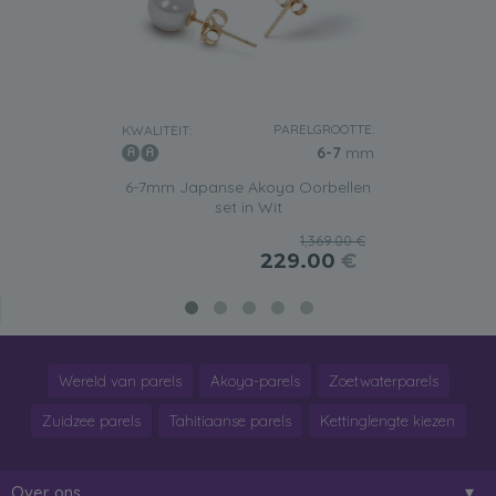
PARELGROOTTE:
KWALITEIT:
6-7
mm
6-7mm Japanse Akoya Oorbellen
set in Wit
1,369.00 €
229.00
€
Wereld van parels
Akoya-parels
Zoetwaterparels
Zuidzee parels
Tahitiaanse parels
Kettinglengte kiezen
Over ons