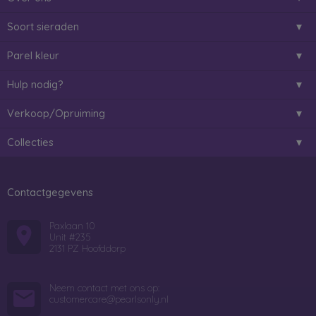
Soort sieraden
Parel kleur
Hulp nodig?
Verkoop/Opruiming
Collecties
Contactgegevens
Paxlaan 10
Unit #235
2131 PZ Hoofddorp
Neem contact met ons op:
customercare@pearlsonly.nl