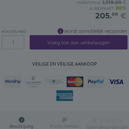
1,019.00
€
MARKTPRIJS:
80%
JIJ BESPAART:
205.
€
00
Wordt onmiddellijk verzonden
HOEVEELHEID:
Voeg toe aan winkelwagen
VEILIGE EN VEILIGE AANKOOP
Beschrijving
Productdetails
Geen Beoordelingen