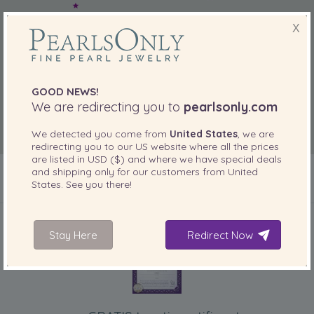
X
GOOD NEWS!
We are redirecting you to
pearlsonly.com
We detected you come from
United States
, we are
redirecting you to our
US
website where all the prices
are listed in
USD ($)
and where we have special deals
and shipping only for our customers from
United
States
. See you there!
INBEGREPEN BIJ UW PRODUCT
Stay Here
Redirect Now