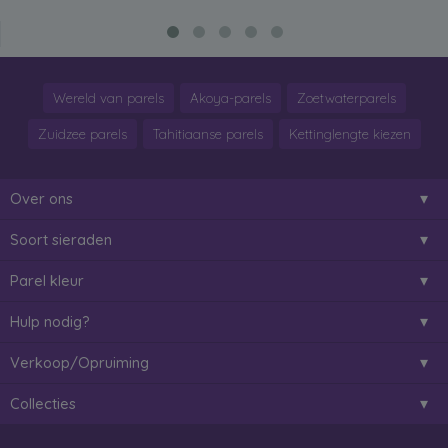
Wereld van parels
Akoya-parels
Zoetwaterparels
Zuidzee parels
Tahitiaanse parels
Kettinglengte kiezen
Over ons
Soort sieraden
Parel kleur
Hulp nodig?
Verkoop/Opruiming
Collecties