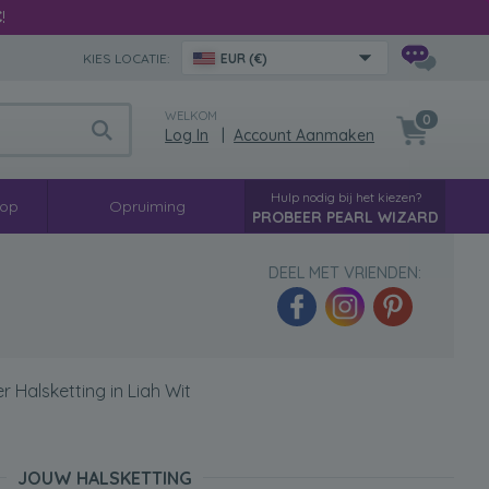
€
!
KIES LOCATIE:
EUR (€)
WELKOM
0
Log In
|
Account Aanmaken
Hulp nodig bij het kiezen?
oop
Opruiming
PROBEER PEARL WIZARD
DEEL MET VRIENDEN:
Halsketting in Liah Wit
JOUW HALSKETTING