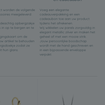
ct worden de volgende
Voeg een elegante
soires meegeleverd:
cadeauverpakking en een
cadeaubon toe aan uw product
ijdeachtig opbergzakje
tijdens het afrekenen.
 in op te bergen en te
Wij wikkelen uw parels zorgvuldig in
elegant metallic zilver en maken het
rgingskaart om de
geheel af met een mooie strik.
w artikel te behouden
Jouw persoonlijke boodschap
ingsdoekje zodat ze
wordt met de hand geschreven en
it hun glans.
in een bijpassende enveloppe
verpakt.