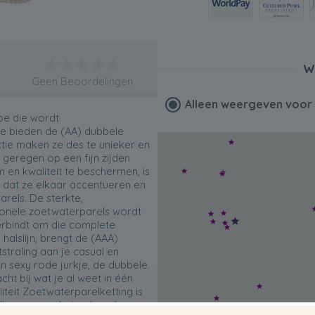
W
Geen Beoordelingen
Alleen weergeven voo
be die wordt
e bieden de (AA) dubbele
ectie maken ze des te unieker en
 geregen op een fijn zijden
en kwaliteit te beschermen, is
 dat ze elkaar accentueren en
rels. De sterkte,
ionele zoetwaterparels wordt
verbindt om die complete
halslijn, brengt de (AAA)
straling aan je casual en
n sexy rode jurkje, de dubbele
cht bij wat je al weet in één
teit Zoetwaterparelketting is
llen en naar het volgende