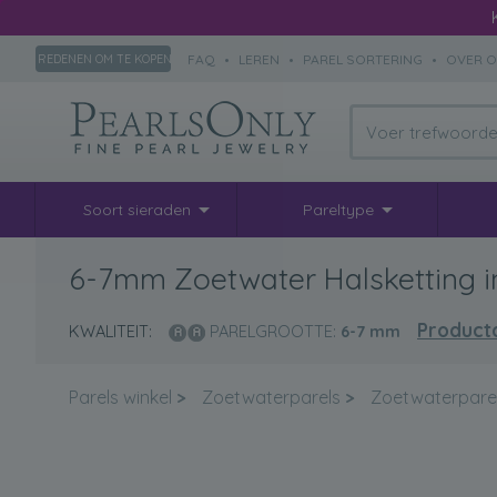
FAQ
•
LEREN
•
PAREL SORTERING
•
OVER 
REDENEN OM TE KOPEN
Soort sieraden
Pareltype
6-7mm Zoetwater Halsketting in
Productd
KWALITEIT:
PARELGROOTTE:
6-7
mm
Parels winkel
>
Zoetwaterparels
>
Zoetwaterparel