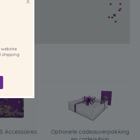
X
website
 shipping
S Accessoires
Optionele cadeauverpakking
en cadeaubon