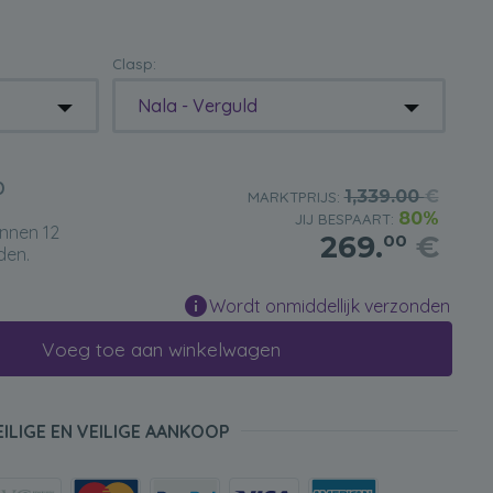
Clasp:
Nala - Verguld
D
1,339.00
€
MARKTPRIJS:
80%
JIJ BESPAART:
innen 12
269.
€
00
den.
Wordt onmiddellijk verzonden
Voeg toe aan winkelwagen
EILIGE EN VEILIGE AANKOOP