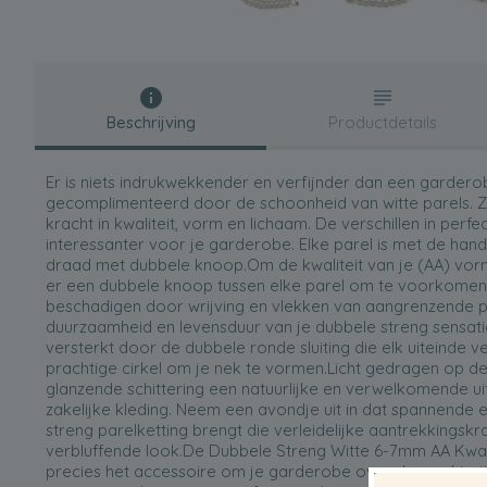
Beschrijving
Productdetails
Er is niets indrukwekkender en verfijnder dan een gardero
gecomplimenteerd door de schoonheid van witte parels. Z
kracht in kwaliteit, vorm en lichaam. De verschillen in perf
interessanter voor je garderobe. Elke parel is met de hand
draad met dubbele knoop.Om de kwaliteit van je (AA) vorm 
er een dubbele knoop tussen elke parel om te voorkomen
beschadigen door wrijving en vlekken van aangrenzende pa
duurzaamheid en levensduur van je dubbele streng sensat
versterkt door de dubbele ronde sluiting die elk uiteinde 
prachtige cirkel om je nek te vormen.Licht gedragen op de 
glanzende schittering een natuurlijke en verwelkomende uit
zakelijke kleding. Neem een avondje uit in dat spannende e
streng parelketting brengt die verleidelijke aantrekkingskra
verbluffende look.De Dubbele Streng Witte 6-7mm AA Kwali
precies het accessoire om je garderobe over de rand te ti