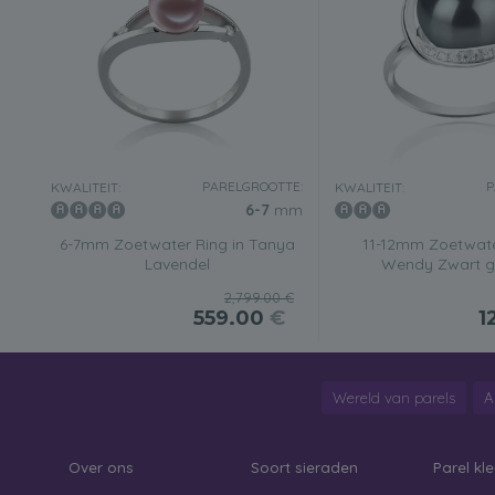
PARELGROOTTE:
P
KWALITEIT:
KWALITEIT:
6-7
mm
6-7mm Zoetwater Ring in Tanya
11-12mm Zoetwate
Lavendel
Wendy Zwart g
2,799.00 €
559.00
€
1
Wereld van parels
A
Over ons
Soort sieraden
Parel kle