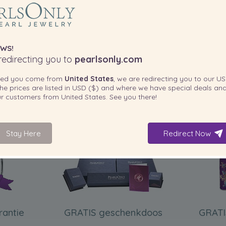
WS!
edirecting you to
pearlsonly.com
ted you come from
United States
, we are redirecting you to our
US
he prices are listed in
USD ($)
and where we have special deals and
our customers from
United States
. See you there!
INBEGREPEN BIJ UW PRODUCT
Stay Here
Redirect Now
rantie
GRATIS geschenkdoos
GRATI