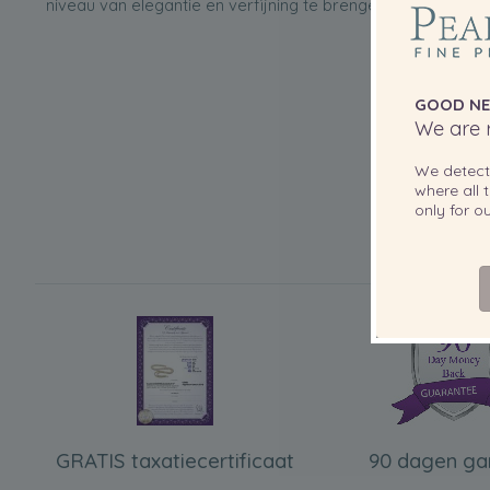
niveau van elegantie en verfijning te brengen.
GOOD NE
We are r
We detec
where all t
only for 
GRATIS taxatiecertificaat
90 dagen ga