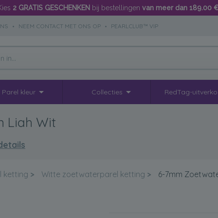
Kies
2 GRATIS GESCHENKEN
bij bestellingen
van meer dan 189.00 
ONS
•
NEEM CONTACT MET ONS OP
•
PEARLCLUB™ VIP
Parel kleur
Collecties
RedTag-uitverk
 Liah Wit
etails
 ketting
>
Witte zoetwaterparel ketting
>
6-7mm Zoetwater 