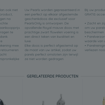
dan ook niet
Uw Pearls worden gepresenteerd in
Bij uw produ
product,
een perfect op elkaar afgestemde
GRATIS acces
agen na
geschenkdoos die exclusief voor
ochte
PearlsOnly is ontworpen. De
• Zacht en z
aankoopprijs
opvallende Royal mauve doos met
om uw parels
vragen te
prachtige zwart fluwelen voering is
beschermen
 dank.
een direct teken van kwaliteit en
• Parelverzo
ze
luxe.
waarde van u
 rekening mee
Elke doos is perfect afgestemd op
• Parelreinig
n retourneren
de maat van uw artikel, zodat uw
verliezen noo
acht
parels perfect omsloten zijn terwijl
rspronkelijke
ze niet worden gedragen.
GERELATEERDE PRODUCTEN