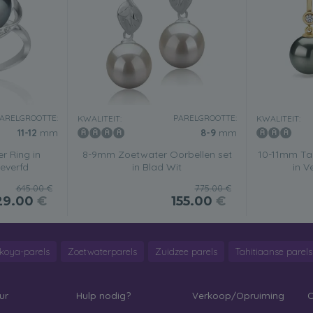
ARELGROOTTE:
PARELGROOTTE:
KWALITEIT:
KWALITEIT:
11-12
mm
8-9
mm
r Ring in
8-9mm Zoetwater Oorbellen set
10-11mm Tah
everfd
in Blad Wit
in V
645.00 €
775.00 €
29.00
€
155.00
€
koya-parels
Zoetwaterparels
Zuidzee parels
Tahitiaanse parels
ur
Hulp nodig?
Verkoop/Opruiming
C