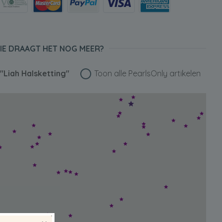
IE DRAAGT HET NOG MEER?
r
"Liah Halsketting"
Toon alle PearlsOnly artikelen