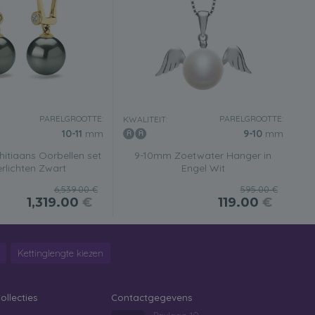
PARELGROOTTE:
PARELGROOTTE:
KWALITEIT:
10-11
mm
9-10
mm
itiaans Oorbellen set
9-10mm Zoetwater Hanger in
erlichten Zwart
Engel Wit
6,539.00 €
595.00 €
1,319.00
€
119.00
€
Kettinglengte kiezen
ollecties
Contactgegevens