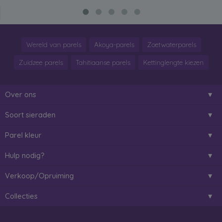
Wereld van parels
Akoya-parels
Zoetwaterparels
Zuidzee parels
Tahitiaanse parels
Kettinglengte kiezen
Over ons
Soort sieraden
Parel kleur
Hulp nodig?
Verkoop/Opruiming
Collecties