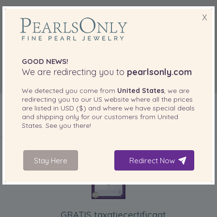
X
GOOD NEWS!
We are redirecting you to
pearlsonly.com
We detected you come from
United States
, we are
redirecting you to our
US
website where all the prices
are listed in
USD ($)
and where we have special deals
and shipping only for our customers from
United
States
. See you there!
INBEGREPEN BIJ UW PRODUCT
Stay Here
Redirect Now
GRATIS taxatiecertificaat