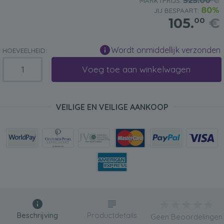
525.00
€
MARKTPRIJS:
80%
JIJ BESPAART:
105.
€
00
Wordt onmiddellijk verzonden
HOEVEELHEID:
Voeg toe aan winkelwagen
VEILIGE EN VEILIGE AANKOOP
Beschrijving
Productdetails
Geen Beoordelingen