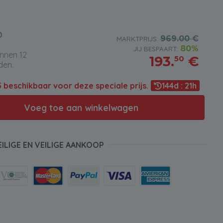
D
969.00
€
MARKTPRIJS:
80%
JIJ BESPAART:
innen 12
193.
€
50
den.
5
beschikbaar voor deze speciale prijs.
144d : 21h
Voeg toe aan winkelwagen
EILIGE EN VEILIGE AANKOOP