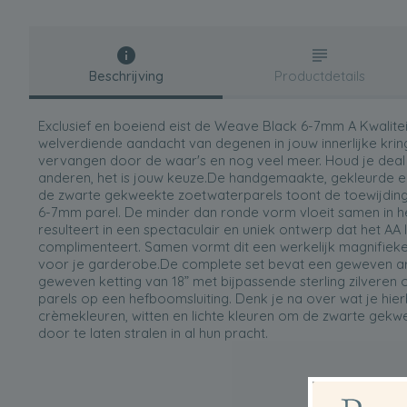
Beschrijving
Productdetails
Exclusief en boeiend eist de Weave Black 6-7mm A Kwalite
welverdiende aandacht van degenen in jouw innerlijke krin
vervangen door de waar's en nog veel meer. Houd je deal 
anderen, het is jouw keuze.De handgemaakte, gekleurde 
de zwarte gekweekte zoetwaterparels toont de toewijding
6-7mm parel. De minder dan ronde vorm vloeit samen in h
resulteert in een spectaculair en uniek ontwerp dat het AA
complimenteert. Samen vormt dit een werkelijk magnifieke
voor je garderobe.De complete set bevat een geweven a
geweven ketting van 18” met bijpassende sterling zilvere
parels op een hefboomsluiting. Denk je na over wat je hier
crèmekleuren, witten en lichte kleuren om de zwarte gekw
door te laten stralen in al hun pracht.