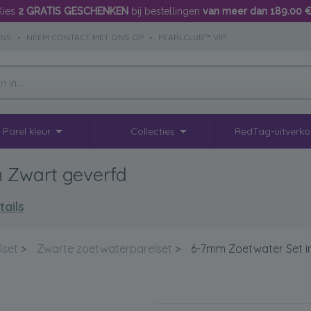
Kies
2 GRATIS GESCHENKEN
bij bestellingen
van meer dan 189.00 
ONS
•
NEEM CONTACT MET ONS OP
•
PEARLCLUB™ VIP
Parel kleur
Collecties
RedTag-uitverk
 Zwart geverfd
ails
lset
>
Zwarte zoetwaterparelset
>
6-7mm Zoetwater Set i