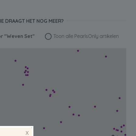
IE DRAAGT HET NOG MEER?
or
"Weven Set"
Toon alle PearlsOnly artikelen
X