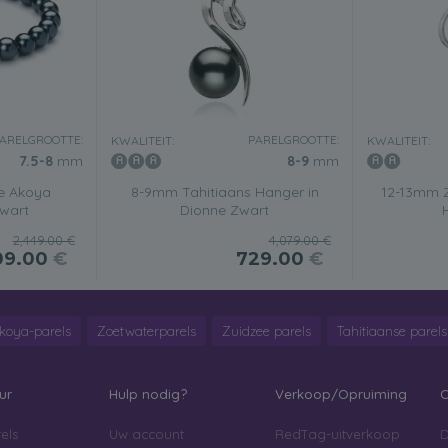
ARELGROOTTE:
PARELGROOTTE:
KWALITEIT:
KWALITEIT:
7.5-8
mm
8-9
mm
e Akoya
8-9mm Tahitiaans Hanger in
12-13mm Z
wart
Dionne Zwart
2,449.00 €
4,079.00 €
09.00
€
729.00
€
koya-parels
Zoetwaterparels
Zuidzee parels
Tahitiaanse parels
ur
Hulp nodig?
Verkoop/Opruiming
C
els
Uw account
RedTag-uitverkoop
D