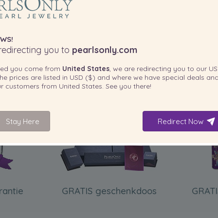
WS!
edirecting you to
pearlsonly.com
ted you come from
United States
, we are redirecting you to our
US
he prices are listed in
USD ($)
and where we have special deals and
our customers from
United States
. See you there!
INBEGREPEN BIJ UW PRODUCT
Stay Here
Redirect Now
rantie
GRATIS geschenkdoos
GRATI