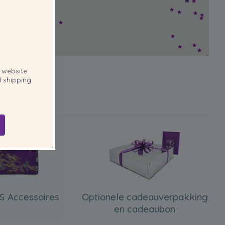
website
 shipping
S Accessoires
Optionele cadeauverpakking
en cadeaubon