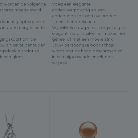
ct worden de volgende
Voeg een elegante
soires meegeleverd:
cadeauverpakking en een
cadeaubon toe aan uw product
ijdeachtig opbergzakje
tijdens het afrekenen.
 in op te bergen en te
Wij wikkelen uw parels zorgvuldig in
elegant metallic zilver en maken het
rgingskaart om de
geheel af met een mooie strik.
w artikel te behouden
Jouw persoonlijke boodschap
ingsdoekje zodat ze
wordt met de hand geschreven en
it hun glans.
in een bijpassende enveloppe
verpakt.