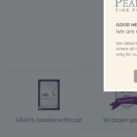
GOOD NE
We are r
We detec
where all t
only for 
GRATIS taxatiecertificaat
90 dagen ga