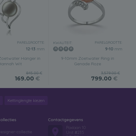
PARELGROOTTE:
PARELGROOTTE:
KWALITEIT:
12-13
mm
9-10
mm
oetwater Hanger in
9-10mm Zoetwater Ring in
Hannah Wit
Genade Roze
845.00 €
3,579.00 €
169.00
€
799.00
€
Kettinglengte kiezen
ollecties
Contactgegevens
Paxlaan 10
esigner-collectie
Unit #235