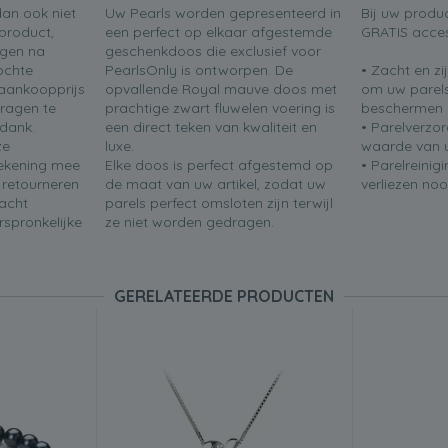
dan ook niet
Uw Pearls worden gepresenteerd in
Bij uw produ
product,
een perfect op elkaar afgestemde
GRATIS acces
agen na
geschenkdoos die exclusief voor
ochte
PearlsOnly is ontworpen. De
• Zacht en z
aankoopprijs
opvallende Royal mauve doos met
om uw parels
vragen te
prachtige zwart fluwelen voering is
beschermen
 dank.
een direct teken van kwaliteit en
• Parelverzo
ze
luxe.
waarde van u
 rekening mee
Elke doos is perfect afgestemd op
• Parelreinig
n retourneren
de maat van uw artikel, zodat uw
verliezen noo
acht
parels perfect omsloten zijn terwijl
rspronkelijke
ze niet worden gedragen.
GERELATEERDE PRODUCTEN