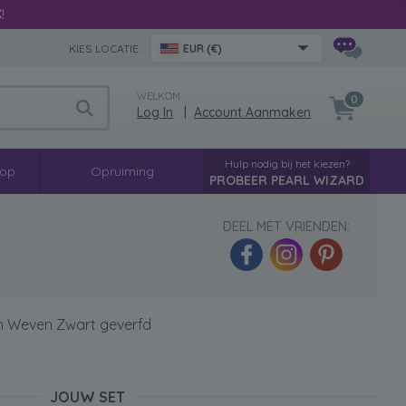
€
!
KIES LOCATIE:
EUR (€)
WELKOM
0
Log In
|
Account Aanmaken
Hulp nodig bij het kiezen?
oop
Opruiming
PROBEER PEARL WIZARD
DEEL MET VRIENDEN:
n Weven Zwart geverfd
JOUW SET