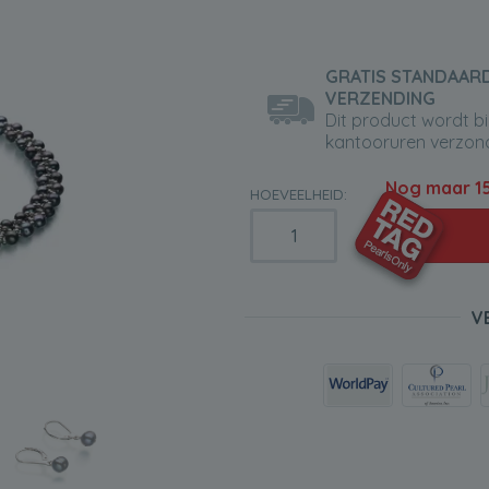
GRATIS STANDAAR
VERZENDING
Dit product wordt b
kantooruren verzon
Nog maar
1
HOEVEELHEID:
V