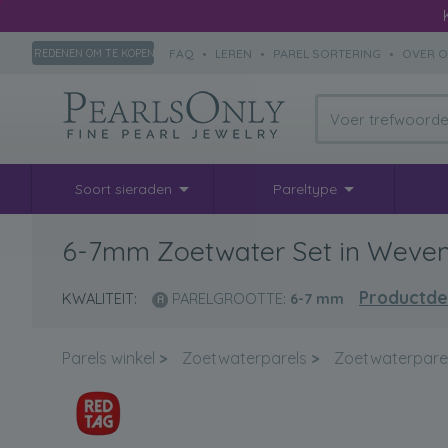
FAQ
•
LEREN
•
PAREL SORTERING
•
OVER 
REDENEN OM TE KOPEN
Soort sieraden
Pareltype
6-7mm Zoetwater Set in Weven
Productdet
KWALITEIT:
PARELGROOTTE:
6-7
mm
Parels winkel
>
Zoetwaterparels
>
Zoetwaterpare