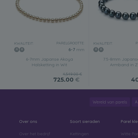
PARELGROOTTE:
P
KWALITEIT:
KWALITEIT:
6-7
mm
6-7mm Japanse Akoya
7.5-8mm Japans
Halsketting in Wit
Armband in Z
4,549.00 €
725.00
€
4
Wereld van parels
A
Over ons
Soort sieraden
Parel kle
Over het bedrijf
Kettingen
Witte Par