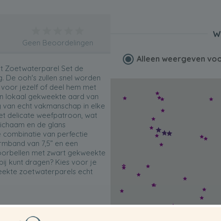
W
Geen Beoordelingen
Alleen weergeven vo
it Zoetwaterparel Set de
g. De ooh's zullen snel worden
voor jezelf of deel hem met
en lokaal gekweekte aard van
 van echt vakmanschap in elke
et delicate weefpatroon, wat
 lichaam en de glans
 combinatie van perfectie
rmband van 7,5” en een
n oorbellen met zwart gekweekte
bij kunt dragen? Kies voor je
eekte zoetwaterparels echt