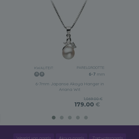
PARELGROOTTE:
KWALITEIT:
6-7
mm
6-7mm Japanse Akoya Hanger in
Ariana Wit
1,069.00 €
179.00
€
Wereld van parels
Akoya-parels
Zoetwaterparels