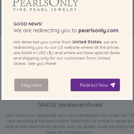
GOOD NEWS!
We are redirecting you to
pearlsonly.com
We detected you come from
United States
, we are
redirecting you to our
US
website where all the prices
are listed in
USD ($)
and where we have special deals
INBEGREPEN BIJ UW PRODUCT
and shipping only for our customers from
United
States
. See you there!
Stay Here
Redirect Now
GRATIS taxatiecertificaat
Het certificaat, opgesteld door een parelexpert met meer dan 1
jaar ervaring in het beoordelen, beschrijft uw artikel in detail en
specificeert technische details over uw artikel, zoals parelgrootte
kleur en lichaamsvorm.