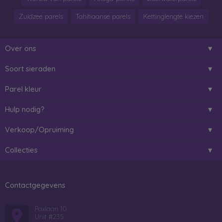
Zuidzee parels
Tahitiaanse parels
Kettinglengte kiezen
Over ons
Soort sieraden
Parel kleur
Hulp nodig?
Verkoop/Opruiming
Collecties
Contactgegevens
Paxlaan 10
Unit #235