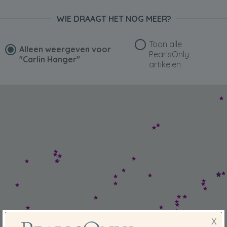
WIE DRAAGT HET NOG MEER?
Toon alle
Alleen weergeven voor
PearlsOnly
"Carlin Hanger"
artikelen
X