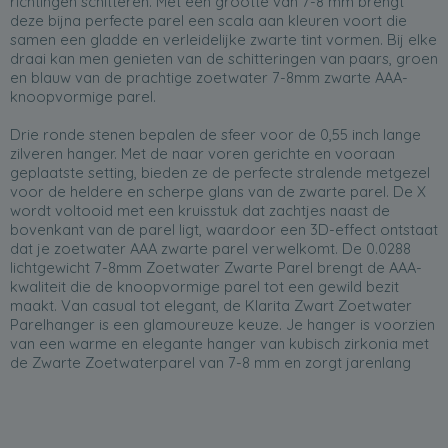
richtingen schitteren. Met een grootte van 7-8 mm brengt
deze bijna perfecte parel een scala aan kleuren voort die
samen een gladde en verleidelijke zwarte tint vormen. Bij elke
draai kan men genieten van de schitteringen van paars, groen
en blauw van de prachtige zoetwater 7-8mm zwarte AAA-
knoopvormige parel.
Drie ronde stenen bepalen de sfeer voor de 0,55 inch lange
zilveren hanger. Met de naar voren gerichte en vooraan
geplaatste setting, bieden ze de perfecte stralende metgezel
voor de heldere en scherpe glans van de zwarte parel. De X
wordt voltooid met een kruisstuk dat zachtjes naast de
bovenkant van de parel ligt, waardoor een 3D-effect ontstaat
dat je zoetwater AAA zwarte parel verwelkomt. De 0.0288
lichtgewicht 7-8mm Zoetwater Zwarte Parel brengt de AAA-
kwaliteit die de knoopvormige parel tot een gewild bezit
maakt. Van casual tot elegant, de Klarita Zwart Zoetwater
Parelhanger is een glamoureuze keuze. Je hanger is voorzien
van een warme en elegante hanger van kubisch zirkonia met
de Zwarte Zoetwaterparel van 7-8 mm en zorgt jarenlang
voor plezier en complimenten tijdens het dragen van de vele
outfits in je garderobe.