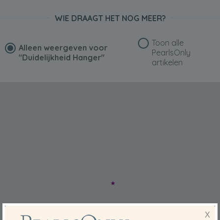
WIE DRAAGT HET NOG MEER?
Toon alle
Alleen weergeven voor
PearlsOnly
"Duidelijkheid Hanger"
artikelen
X