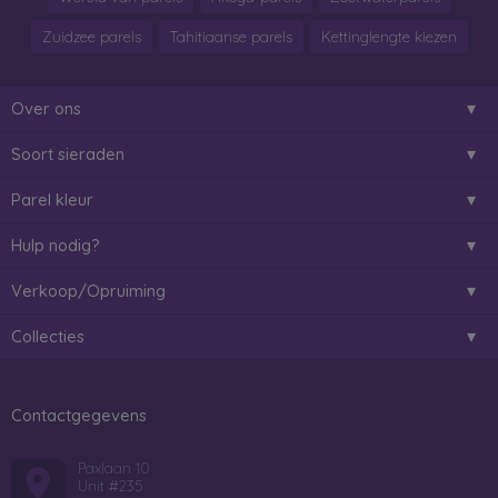
Zuidzee parels
Tahitiaanse parels
Kettinglengte kiezen
Over ons
Soort sieraden
Parel kleur
Hulp nodig?
Verkoop/Opruiming
Collecties
Contactgegevens
Paxlaan 10
Unit #235