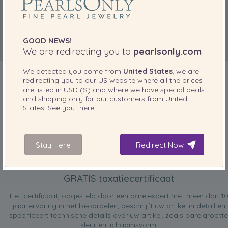
GOOD NEWS!
We are redirecting you to
pearlsonly.com
We detected you come from
United States
, we are
redirecting you to our
US
website where all the prices
are listed in
USD ($)
and where we have special deals
INBEGREPEN BIJ UW PRODUCT
and shipping only for our customers from
United
States
. See you there!
Stay Here
Redirect Now
GRATIS taxatiecertificaat
Het certificaat, opgesteld door een parelexpert met meer dan 1
jaar ervaring in het beoordelen, beschrijft uw artikel in detail en
specificeert technische details over uw artikel, zoals parelgrootte
kleur en lichaamsvorm.