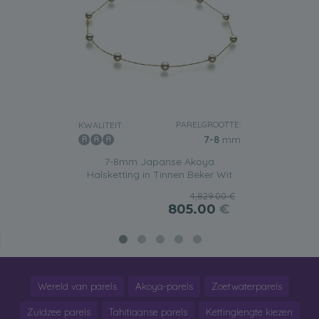
PARELGROOTTE:
KWALITEIT:
7-8
mm
7-8mm Japanse Akoya
Halsketting in Tinnen Beker Wit
4,829.00 €
805.00
€
Wereld van parels
Akoya-parels
Zoetwaterparels
Zuidzee parels
Tahitiaanse parels
Kettinglengte kiezen