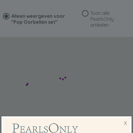
Toon alle
Alleen weergeven voor
PearlsOnly
"Pop Oorbellen set"
artikelen
X