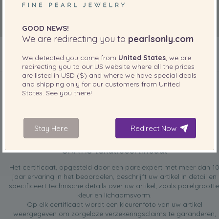
GOOD NEWS!
We are redirecting you to
pearlsonly.com
We detected you come from
United States
, we are
redirecting you to our
US
website where all the prices
INBEGREPEN BIJ UW PRODUCT
are listed in
USD ($)
and where we have special deals
and shipping only for our customers from
United
States
. See you there!
Stay Here
Redirect Now
GRATIS taxatiecertificaat
Het certificaat, opgesteld door een parelexpert met meer dan 1
jaar ervaring in het beoordelen, beschrijft uw artikel in detail en
specificeert technische details over uw artikel, zoals parelgrootte
kleur en lichaamsvorm.
Op elk certificaat wordt een kleurenfoto van uw artikel
weergegeven om zorgeloze verzekeringsclaims te garanderen,