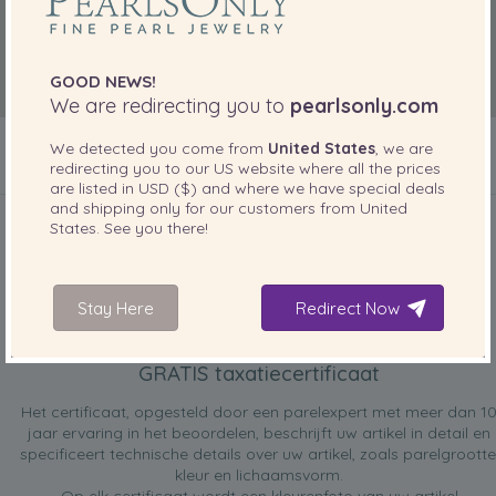
GOOD NEWS!
We are redirecting you to
pearlsonly.com
We detected you come from
United States
, we are
redirecting you to our
US
website where all the prices
are listed in
USD ($)
and where we have special deals
INBEGREPEN BIJ UW PRODUCT
and shipping only for our customers from
United
States
. See you there!
Stay Here
Redirect Now
GRATIS taxatiecertificaat
Het certificaat, opgesteld door een parelexpert met meer dan 1
jaar ervaring in het beoordelen, beschrijft uw artikel in detail en
specificeert technische details over uw artikel, zoals parelgrootte
kleur en lichaamsvorm.