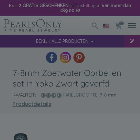
Kies
2 GRATIS GESCHENKEN
bij bestellingen
van meer dan
189.00 €
!
0
BEKIJK ALLE PRODUCTEN
7-8mm Zoetwater Oorbellen
set in Yoko Zwart geverfd
KWALITEIT:
PARELGROOTTE:
7-8
mm
Productdetails