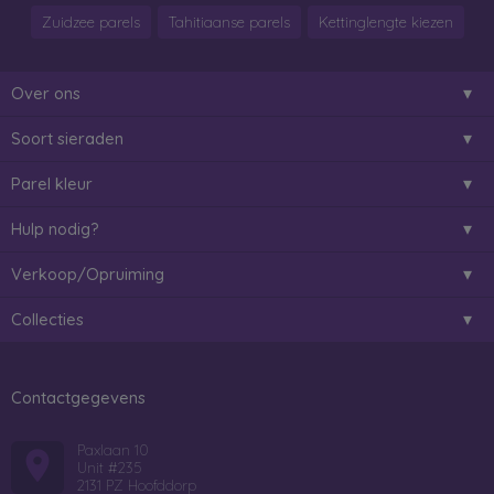
Zuidzee parels
Tahitiaanse parels
Kettinglengte kiezen
Over ons
Soort sieraden
Parel kleur
Hulp nodig?
Verkoop/Opruiming
Collecties
Contactgegevens
Paxlaan 10
Unit #235
2131 PZ Hoofddorp