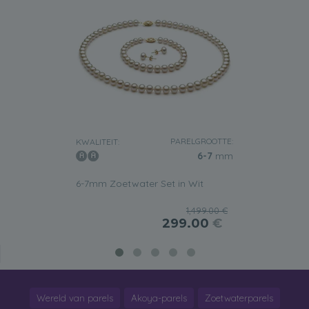
PARELGROOTTE:
KWALITEIT:
6-7
mm
6-7mm Zoetwater Set in Wit
1,499.00 €
299.00
€
Wereld van parels
Akoya-parels
Zoetwaterparels