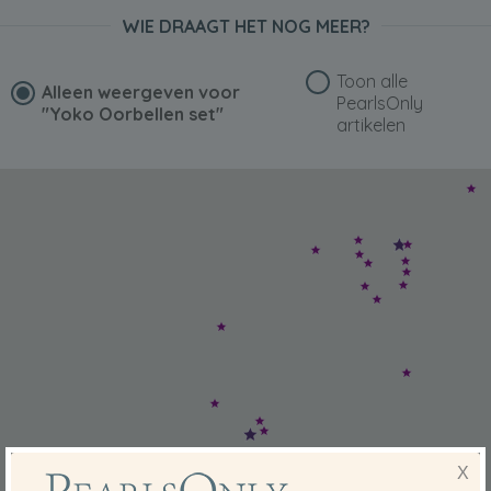
WIE DRAAGT HET NOG MEER?
Toon alle
Alleen weergeven voor
PearlsOnly
"Yoko Oorbellen set"
artikelen
X