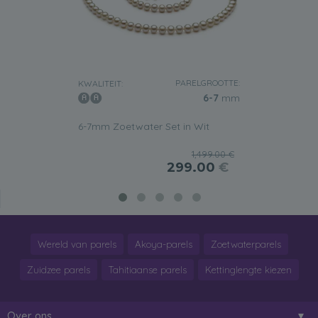
PARELGROOTTE:
KWALITEIT:
6-7
mm
6-7mm Zoetwater Set in Wit
1,499.00 €
299.00
€
Wereld van parels
Akoya-parels
Zoetwaterparels
Zuidzee parels
Tahitiaanse parels
Kettinglengte kiezen
Over ons