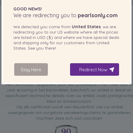
GOOD NEWS!
We are redirecting you to
pearlsonly.com
INBEGREPEN BIJ UW PRODUCT
We detected you come from
United States
, we are
redirecting you to our
US
website where all the prices
are listed in
USD ($)
and where we have special deals
and shipping only for our customers from
United
States
. See you there!
Stay Here
Redirect Now
GRATIS taxatiecertificaat
Het certificaat, opgesteld door een parelexpert met meer dan 1
jaar ervaring in het beoordelen, beschrijft uw artikel in detail en
specificeert technische details over uw artikel, zoals parelgrootte
kleur en lichaamsvorm.
Op elk certificaat wordt een kleurenfoto van uw artikel
weergegeven om zorgeloze verzekeringsclaims te garanderen,
mochten deze zich ooit voordoen.