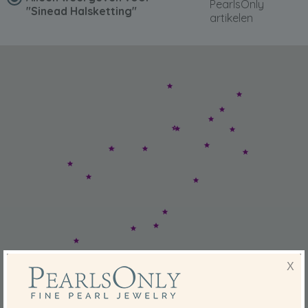
PearlsOnly
"Sinead Halsketting"
artikelen
X