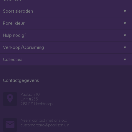
Soort sieraden
Parel kleur
Hulp nodig?
Verkoop/Opruiming
Collecties
Contactgegevens
Paxlaan 10
Unit #235
2131 PZ Hoofddorp
Neem contact met ons op:
customercare@pearlsonly.nl