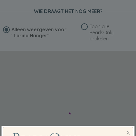
WIE DRAAGT HET NOG MEER?
Toon alle
Alleen weergeven voor
PearlsOnly
"Larina Hanger"
artikelen
X