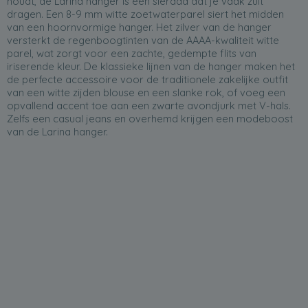
houdt, de Larina hanger is een sieraad dat je vaak zult
dragen. Een 8-9 mm witte zoetwaterparel siert het midden
van een hoornvormige hanger. Het zilver van de hanger
versterkt de regenboogtinten van de AAAA-kwaliteit witte
parel, wat zorgt voor een zachte, gedempte flits van
iriserende kleur. De klassieke lijnen van de hanger maken het
de perfecte accessoire voor de traditionele zakelijke outfit
van een witte zijden blouse en een slanke rok, of voeg een
opvallend accent toe aan een zwarte avondjurk met V-hals.
Zelfs een casual jeans en overhemd krijgen een modeboost
van de Larina hanger.