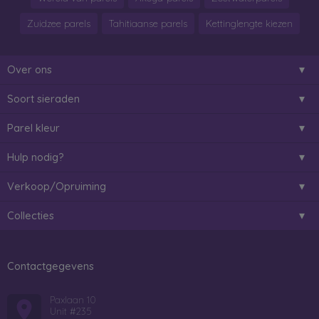
Zuidzee parels
Tahitiaanse parels
Kettinglengte kiezen
Over ons
Soort sieraden
Parel kleur
Hulp nodig?
Verkoop/Opruiming
Collecties
Contactgegevens
Paxlaan 10
Unit #235