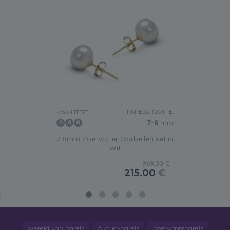
PARELGROOTTE:
KWALITEIT:
7-8
mm
7-8mm Zoetwater Oorbellen set in
Wit
969.00 €
215.00
€
Wereld van parels
Akoya-parels
Zoetwaterparels