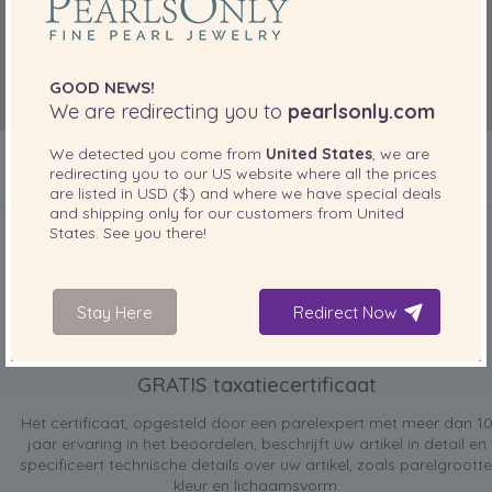
GOOD NEWS!
We are redirecting you to
pearlsonly.com
We detected you come from
United States
, we are
redirecting you to our
US
website where all the prices
are listed in
USD ($)
and where we have special deals
INBEGREPEN BIJ UW PRODUCT
and shipping only for our customers from
United
States
. See you there!
Stay Here
Redirect Now
GRATIS taxatiecertificaat
Het certificaat, opgesteld door een parelexpert met meer dan 1
jaar ervaring in het beoordelen, beschrijft uw artikel in detail en
specificeert technische details over uw artikel, zoals parelgrootte
kleur en lichaamsvorm.