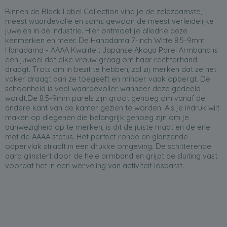
Binnen de Black Label Collection vind je de zeldzaamste,
meest waardevolle en soms gewoon de meest verleidelijke
juwelen in de industrie. Hier ontmoet je alledrie deze
kenmerken en meer. De Hanadama 7-inch Witte 8.5-9mm
Hanadama - AAAA Kwaliteit Japanse Akoya Parel Armband is
een juweel dat elke vrouw graag om haar rechterhand
draagt. Trots om in bezit te hebben, zal zij merken dat ze het
vaker draagt dan ze toegeeft en minder vaak opbergt. De
schoonheid is veel waardevoller wanneer deze gedeeld
wordt.De 8.5-9mm parels zijn groot genoeg om vanaf de
andere kant van de kamer gezien te worden. Als je indruk wilt
maken op diegenen die belangrijk genoeg zijn om je
aanwezigheid op te merken, is dit de juiste maat en de ene
met de AAAA status. Het perfect ronde en glanzende
oppervlak straalt in een drukke omgeving. De schitterende
aard glinstert door de hele armband en grijpt de sluiting vast
voordat het in een werveling van activiteit losbarst.