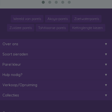
Wereld van parels
Akoya-parels
Zoetwaterparels
Zuidzee parels
Tahitiaanse parels
Kettinglengte kiezen
Over ons
Soort sieraden
Parel kleur
Hulp nodig?
Verkoop/Opruiming
Collecties