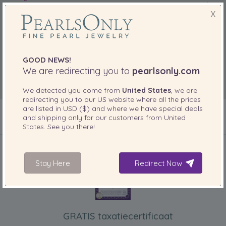
X
GOOD NEWS!
We are redirecting you to
pearlsonly.com
We detected you come from
United States
, we are
redirecting you to our
US
website where all the prices
are listed in
USD ($)
and where we have special deals
and shipping only for our customers from
United
States
. See you there!
INBEGREPEN BIJ UW PRODUCT
Stay Here
Redirect Now
GRATIS taxatiecertificaat