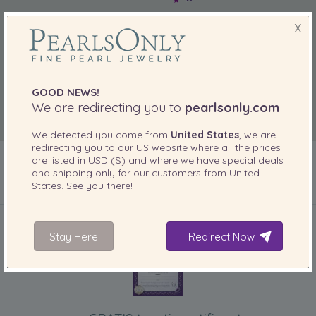
X
GOOD NEWS!
We are redirecting you to
pearlsonly.com
We detected you come from
United States
, we are
redirecting you to our
US
website where all the prices
are listed in
USD ($)
and where we have special deals
and shipping only for our customers from
United
States
. See you there!
INBEGREPEN BIJ UW PRODUCT
Stay Here
Redirect Now