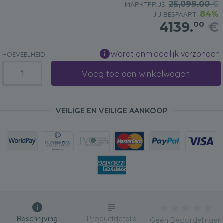
25,099.00
€
MARKTPRIJS:
84%
JIJ BESPAART:
4139.
€
00
Wordt onmiddellijk verzonden
HOEVEELHEID:
Voeg toe aan winkelwagen
VEILIGE EN VEILIGE AANKOOP
Beschrijving
Productdetails
Geen Beoordelingen