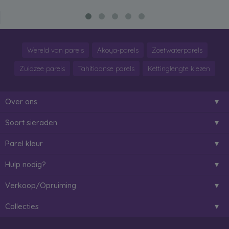
Wereld van parels
Akoya-parels
Zoetwaterparels
Zuidzee parels
Tahitiaanse parels
Kettinglengte kiezen
Over ons
Soort sieraden
Parel kleur
Hulp nodig?
Verkoop/Opruiming
Collecties