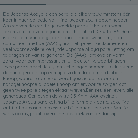
De Japanse Akoya is een parel die elke vrouw minstens één
keer in haar collectie van fijne juwelen zou moeten hebben.
Als een van de eerste gekweekte parels is het een waar
teken van tijdloze elegantie en schoonheid.De witte 8.5-9mm
is zeker een van de grotere parels, maar wanneer je dat
combineert met de (AAA) glans, heb je een zeldzamere en
veel waardevollere verfijnde Japanse Akoya parelketting om
te dragen en van te genieten. De (AAA) licht ovalen vorm
zorgt voor een interessant en uniek uiterlijk, waarbij geen
twee parels dezelfde dynamische lagen hebben.Elk stuk is met
de hand geregen op een fijne zijden draad met dubbele
knoop, waarbij elke parel wordt gescheiden door een
handgeknoopte dubbele knoop om ervoor te zorgen dat
geen twee parels tegen elkaar wrijven.Eén set, één leven, alle
generaties. Geniet van de witte 8.5-9mm AAA kwaliteit
Japanse Akoya parelketting bij je formele kleding, zakelijke
outfit of als casual accessoire bij je dagelijkse look. Wat je
wens ook is, je zult overal het gesprek van de dag zijn.