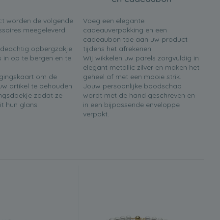
ct worden de volgende
Voeg een elegante
soires meegeleverd:
cadeauverpakking en een
cadeaubon toe aan uw product
ijdeachtig opbergzakje
tijdens het afrekenen.
 in op te bergen en te
Wij wikkelen uw parels zorgvuldig in
elegant metallic zilver en maken het
rgingskaart om de
geheel af met een mooie strik.
w artikel te behouden
Jouw persoonlijke boodschap
ingsdoekje zodat ze
wordt met de hand geschreven en
it hun glans.
in een bijpassende enveloppe
verpakt.