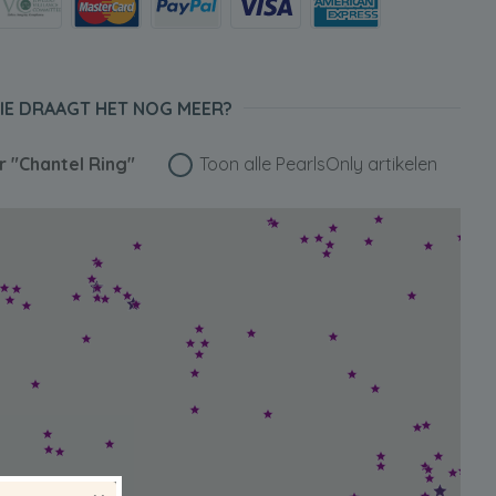
IE DRAAGT HET NOG MEER?
or
"Chantel Ring"
Toon alle PearlsOnly artikelen