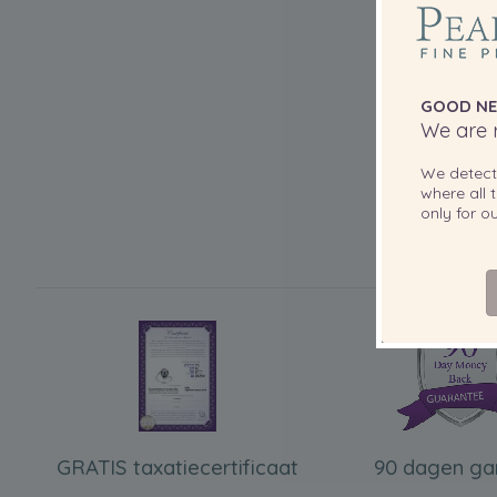
GOOD NE
We are r
We detec
where all t
only for 
GRATIS taxatiecertificaat
90 dagen ga