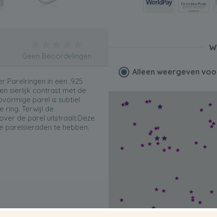
W
Geen Beoordelingen
Alleen weergeven vo
 Parelringen in een .925
en sierlijk contrast met de
pvormige parel is subtiel
ring. Terwijl de
ver de parel uitstraalt.Deze
ge parelsieraden te hebben.