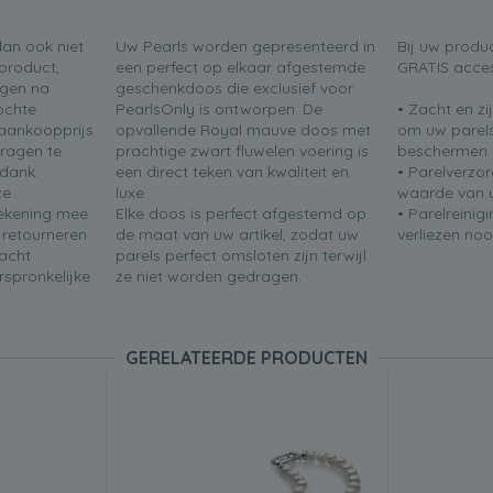
dan ook niet
Uw Pearls worden gepresenteerd in
Bij uw produ
product,
een perfect op elkaar afgestemde
GRATIS acces
agen na
geschenkdoos die exclusief voor
ochte
PearlsOnly is ontworpen. De
• Zacht en z
aankoopprijs
opvallende Royal mauve doos met
om uw parels
vragen te
prachtige zwart fluwelen voering is
beschermen
 dank.
een direct teken van kwaliteit en
• Parelverzo
ze
luxe.
waarde van u
 rekening mee
Elke doos is perfect afgestemd op
• Parelreinig
n retourneren
de maat van uw artikel, zodat uw
verliezen noo
acht
parels perfect omsloten zijn terwijl
rspronkelijke
ze niet worden gedragen.
GERELATEERDE PRODUCTEN