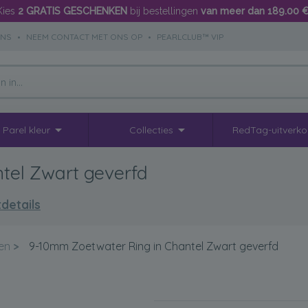
Kies
2 GRATIS GESCHENKEN
bij bestellingen
van meer dan 189.00 
ONS
•
NEEM CONTACT MET ONS OP
•
PEARLCLUB™ VIP
Parel kleur
Collecties
RedTag-uitverk
tel Zwart geverfd
details
en
>
9-10mm Zoetwater Ring in Chantel Zwart geverfd