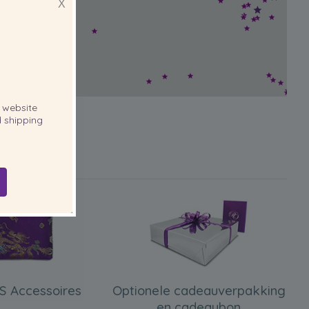
X
website
 shipping
S Accessoires
Optionele cadeauverpakking
en cadeaubon