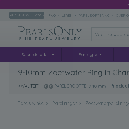
FAQ
•
LEREN
•
PAREL SORTERING
•
OVER 
REDENEN OM TE KOPEN
Soort sieraden
Pareltype
9-10mm Zoetwater Ring in Chan
Product
KWALITEIT:
PARELGROOTTE:
9-10
mm
Parels winkel
>
Parel ringen
>
Zoetwaterparel ring