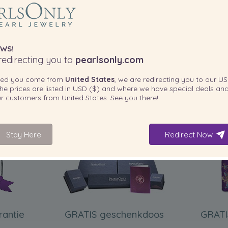
WS!
edirecting you to
pearlsonly.com
ted you come from
United States
, we are redirecting you to our
US
he prices are listed in
USD ($)
and where we have special deals and
our customers from
United States
. See you there!
INBEGREPEN BIJ UW PRODUCT
Stay Here
Redirect Now
rantie
GRATIS geschenkdoos
GRATI