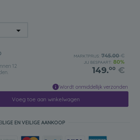
D
745.00
€
MARKTPRIJS:
80%
JIJ BESPAART:
innen 12
149.
€
00
den.
Wordt onmiddellijk verzonden
Voeg toe aan winkelwagen
EILIGE EN VEILIGE AANKOOP