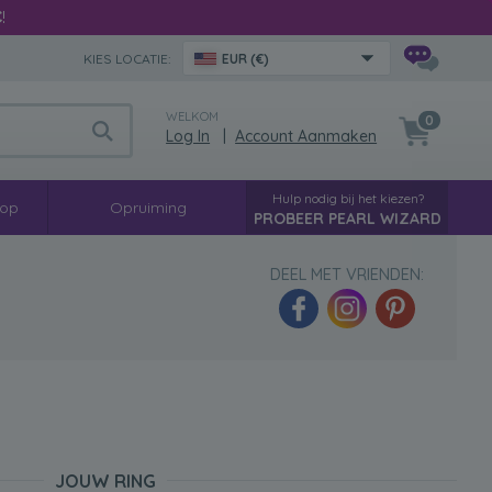
€
!
KIES LOCATIE:
EUR (€)
WELKOM
0
Log In
|
Account Aanmaken
Hulp nodig bij het kiezen?
oop
Opruiming
PROBEER PEARL WIZARD
DEEL MET VRIENDEN:
JOUW RING