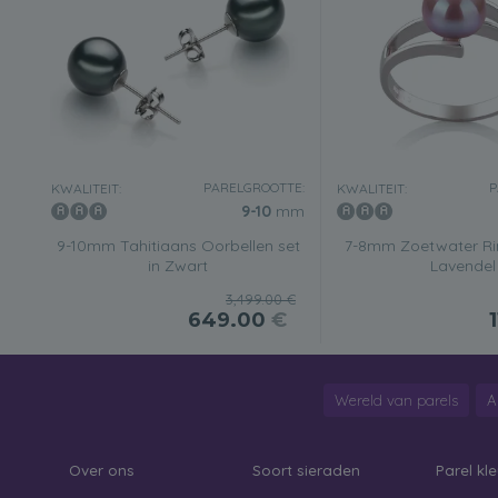
PARELGROOTTE:
P
KWALITEIT:
KWALITEIT:
9-10
mm
9-10mm Tahitiaans Oorbellen set
7-8mm Zoetwater Ri
in Zwart
Lavendel
3,499.00 €
649.00
€
Wereld van parels
A
Over ons
Soort sieraden
Parel kle