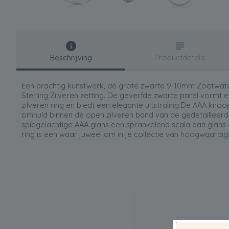
Beschrijving
Productdetails
Een prachtig kunstwerk, de grote zwarte 9-10mm Zoetwater
Sterling Zilveren zetting. De geverfde zwarte parel vormt e
zilveren ring en biedt een elegante uitstraling.De AAA knoo
omhuld binnen de open zilveren band van de gedetailleerde 
spiegelachtige AAA glans een sprankelend scala aan glans o
ring is een waar juweel om in je collectie van hoogwaardi