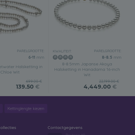
PARELGROOTTE:
PARELGROOTTE:
KWALITEIT:
6-11
mm
8-8.5
mm
8-8.5mm Japanse Akoya
twater Halsketting in
Halsketting in Hanadama 16-inch
Chloe Wit
Wit
699.00 €
22,199.00 €
139.50
€
4,449.00
€
Kettinglengte kiezen
ollecties
Contactgegevens