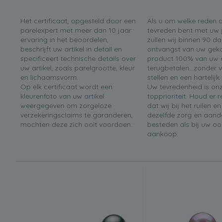
Het certificaat, opgesteld door een
Als u om welke reden 
parelexpert met meer dan 10 jaar
tevreden bent met uw 
ervaring in het beoordelen,
zullen wij binnen 90 d
beschrijft uw artikel in detail en
ontvangst van uw gek
specificeert technische details over
product 100% van uw 
uw artikel, zoals parelgrootte, kleur
terugbetalen...zonder 
en lichaamsvorm.
stellen en een hartelijk
Op elk certificaat wordt een
Uw tevredenheid is on
kleurenfoto van uw artikel
topprioriteit. Houd er
weergegeven om zorgeloze
dat wij bij het ruilen e
verzekeringsclaims te garanderen,
dezelfde zorg en aand
mochten deze zich ooit voordoen.
besteden als bij uw oo
aankoop.