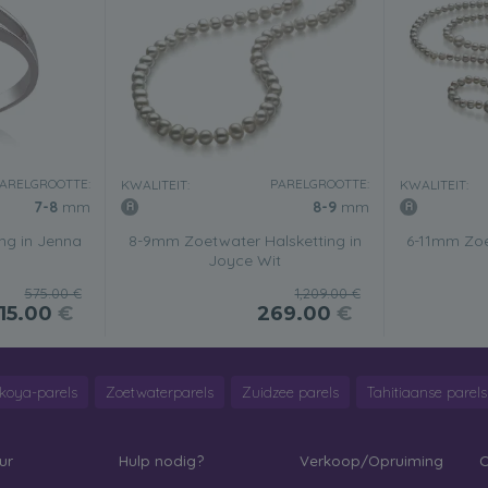
ARELGROOTTE:
PARELGROOTTE:
KWALITEIT:
KWALITEIT:
7-8
mm
8-9
mm
ng in Jenna
8-9mm Zoetwater Halsketting in
6-11mm Zoe
Joyce Wit
575.00 €
1,209.00 €
115.00
€
269.00
€
koya-parels
Zoetwaterparels
Zuidzee parels
Tahitiaanse parels
ur
Hulp nodig?
Verkoop/Opruiming
C