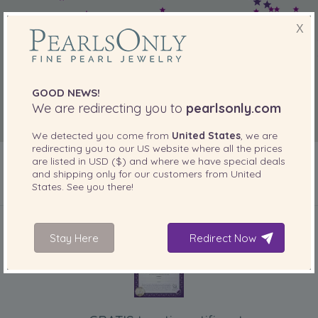
X
GOOD NEWS!
We are redirecting you to
pearlsonly.com
We detected you come from
United States
, we are
redirecting you to our
US
website where all the prices
are listed in
USD ($)
and where we have special deals
and shipping only for our customers from
United
States
. See you there!
INBEGREPEN BIJ UW PRODUCT
Stay Here
Redirect Now