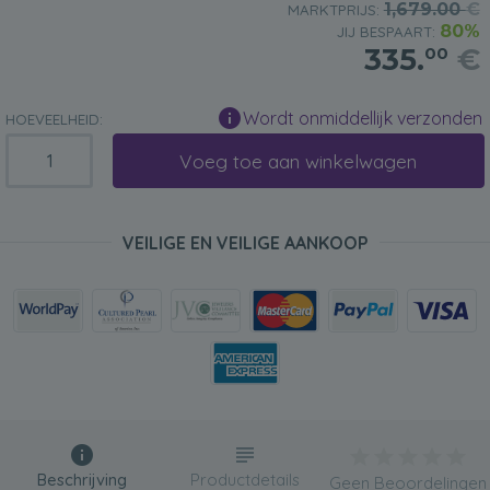
1,679.00
€
MARKTPRIJS:
80%
JIJ BESPAART:
335.
€
00
Wordt onmiddellijk verzonden
HOEVEELHEID:
Voeg toe aan winkelwagen
VEILIGE EN VEILIGE AANKOOP
Beschrijving
Productdetails
Geen Beoordelingen