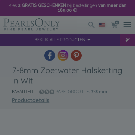
Kies
2 GRATIS GESCHENKEN
bij bestellingen
van meer dan
189.00 €
!
0
BEKIJK ALLE PRODUCTEN
7-8mm Zoetwater Halsketting
in Wit
KWALITEIT:
PARELGROOTTE:
7-8
mm
Productdetails