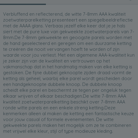
Verbluffend en reflecterend, de witte 7-8mm AAA kwaliteit
zoetwaterparelketting presenteert een spiegelbeeldreflectie
met de AAAA glans. Verbaas jezelf elke keer dat je je hals
siert met de pure luxe van gekweekte zoetwaterparels van 7-
8mm.De 7-8mm gekweekte en geoogste parels worden met
de hand geselecteerd en geregen om een duurzame ketting
te creëren die nooit vervangen hoeft te worden of zijn
waarde voor jou verliest. Met een algemene AAA-kwaliteit kun
je zeker zijn van de kwaliteit en vertrouwen op het
vakmanschap dat in het handmatig maken van elke ketting is
gestoken. De fijne dubbel geknoopte zijden draad vormt de
ketting als geheel, waarbij elke parel wordt gescheiden door
een handgeknoopte dubbele knoop. De dubbele knoop
scheidt elke parel en beschermt ze tegen per ongeluk tegen
elkaar wrijven of elkaar beschadigen.De witte 7-8mm AAA
kwaliteit zoetwaterparelketting beschikt over 7-8mm AAA
ronde witte parels en een enkele streng ketting.Deze
kenmerken alleen al maken de ketting een fantastische keuze
voor jouw casual of formele evenementen. De witte
gekweekte parels maken het mogelijk om ze te combineren
met vrijwel elke kleur, stijl of type modieuze kleding.