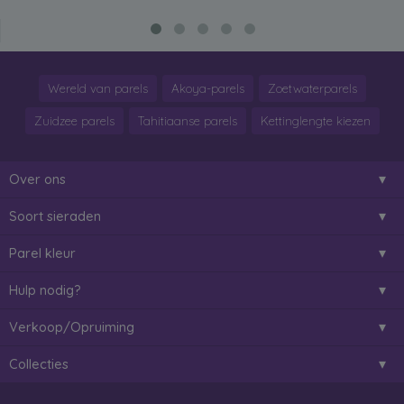
Wereld van parels
Akoya-parels
Zoetwaterparels
Zuidzee parels
Tahitiaanse parels
Kettinglengte kiezen
Over ons
Soort sieraden
Parel kleur
Hulp nodig?
Verkoop/Opruiming
Collecties