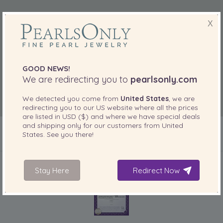
X
GOOD NEWS!
We are redirecting you to
pearlsonly.com
We detected you come from
United States
, we are
redirecting you to our
US
website where all the prices
are listed in
USD ($)
and where we have special deals
and shipping only for our customers from
United
States
. See you there!
INBEGREPEN BIJ UW PRODUCT
Stay Here
Redirect Now