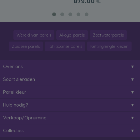
879.00
€
Wereld van parels
Akoya-parels
Zoetwaterparels
Zuidzee parels
Tahitiaanse parels
Kettinglengte kiezen
Over ons
Soort sieraden
Parel kleur
Hulp nodig?
Verkoop/Opruiming
Collecties