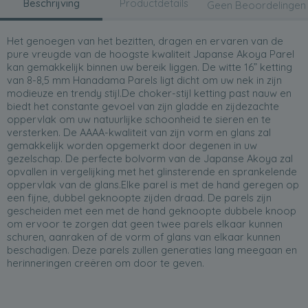
Beschrijving
Productdetails
Geen Beoordelingen
Het genoegen van het bezitten, dragen en ervaren van de
pure vreugde van de hoogste kwaliteit Japanse Akoya Parel
kan gemakkelijk binnen uw bereik liggen. De witte 16” ketting
van 8-8,5 mm Hanadama Parels ligt dicht om uw nek in zijn
modieuze en trendy stijl.De choker-stijl ketting past nauw en
biedt het constante gevoel van zijn gladde en zijdezachte
oppervlak om uw natuurlijke schoonheid te sieren en te
versterken. De AAAA-kwaliteit van zijn vorm en glans zal
gemakkelijk worden opgemerkt door degenen in uw
gezelschap. De perfecte bolvorm van de Japanse Akoya zal
opvallen in vergelijking met het glinsterende en sprankelende
oppervlak van de glans.Elke parel is met de hand geregen op
een fijne, dubbel geknoopte zijden draad. De parels zijn
gescheiden met een met de hand geknoopte dubbele knoop
om ervoor te zorgen dat geen twee parels elkaar kunnen
schuren, aanraken of de vorm of glans van elkaar kunnen
beschadigen. Deze parels zullen generaties lang meegaan en
herinneringen creëren om door te geven.