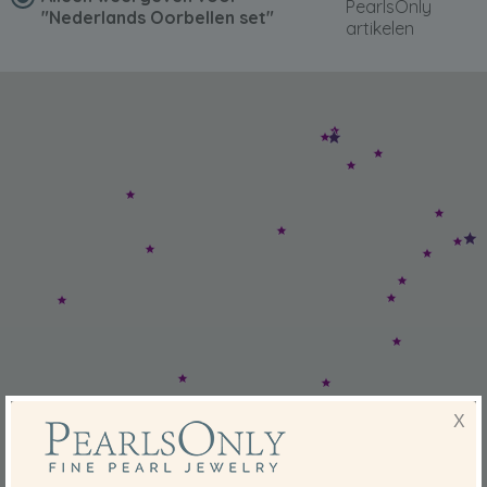
PearlsOnly
"Nederlands Oorbellen set"
artikelen
X