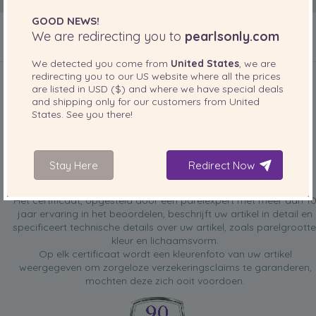
GOOD NEWS!
We are redirecting you to
pearlsonly.com
INBEGREPEN BIJ UW PRODUCT
We detected you come from
United States
, we are
redirecting you to our
US
website where all the prices
are listed in
USD ($)
and where we have special deals
and shipping only for our customers from
United
States
. See you there!
Stay Here
Redirect Now
GRATIS taxatiecertificaat
Het certificaat, opgesteld door een parelexpert met meer dan 1
jaar ervaring in het beoordelen, beschrijft uw artikel in detail en
specificeert technische details over uw artikel, zoals parelgrootte
kleur en lichaamsvorm.
Op elk certificaat wordt een kleurenfoto van uw artikel
weergegeven om zorgeloze verzekeringsclaims te garanderen,
mochten deze zich ooit voordoen.