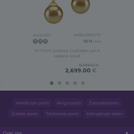
PARELGROOTTE:
KWALITEIT:
10-11
mm
10-11mm Zuidzee Oorbellen set in
Helena Goud
13,499.00 €
2,699.00
€
Wereld van parels
Akoya-parels
Zoetwaterparels
Zuidzee parels
Tahitiaanse parels
Kettinglengte kiezen
Over ons