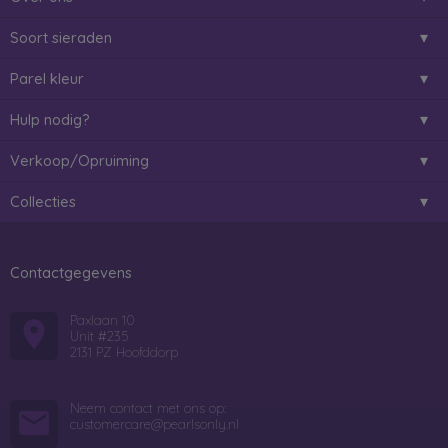
Soort sieraden
Parel kleur
Hulp nodig?
Verkoop/Opruiming
Collecties
Contactgegevens
Paxlaan 10
Unit #235
2131 PZ Hoofddorp
Neem contact met ons op:
customercare@pearlsonly.nl