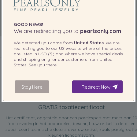
GOOD NEWS!
We are redirecting you to
pearlsonly.com
We detected you come from
United States
, we are
redirecting you to our
US
website where all the prices
are listed in
USD ($)
and where we have special deals
INBEGREPEN BIJ UW PRODUCT
and shipping only for our customers from
United
States
. See you there!
Stay Here
Redirect Now
GRATIS taxatiecertificaat
Het certificaat, opgesteld door een parelexpert met meer dan 1
jaar ervaring in het beoordelen, beschrijft uw artikel in detail en
specificeert technische details over uw artikel, zoals parelgrootte
kleur en lichaamsvorm.