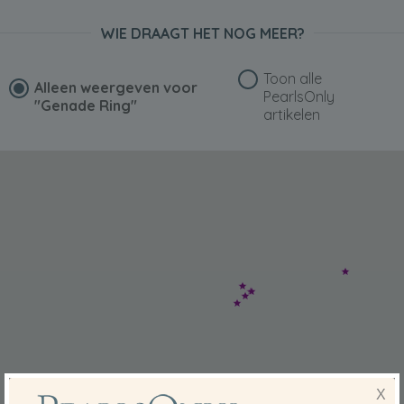
WIE DRAAGT HET NOG MEER?
Toon alle
Alleen weergeven voor
PearlsOnly
"Genade Ring"
artikelen
X