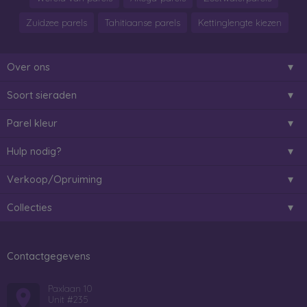
Zuidzee parels
Tahitiaanse parels
Kettinglengte kiezen
Over ons
Soort sieraden
Parel kleur
Hulp nodig?
Verkoop/Opruiming
Collecties
Contactgegevens
Paxlaan 10
Unit #235