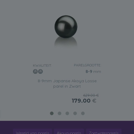
PARELGROOTTE:
KWALITEIT:
8-9
mm
8-9mm Japanse Akoya Losse
parel in Zwart
629.00 €
179.00
€
Wereld van parels
Akoya-parels
Zoetwaterparels