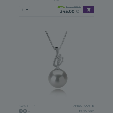
-82%
1,879.00 €
345.00
€
PARELGROOTTE:
KWALITEIT:
12-13
mm