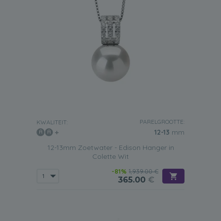
PARELGROOTTE:
KWALITEIT:
12-13
mm
12-13mm Zoetwater - Edison Hanger in
Colette Wit
-81%
1,939.00 €
365.00
€