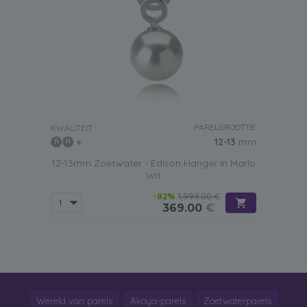
PARELGROOTTE:
KWALITEIT:
12-13
mm
12-13mm Zoetwater - Edison Hanger in Marlo
Wit
-82%
1,999.00 €
369.00
€
Wereld van parels
Akoya-parels
Zoetwaterparels