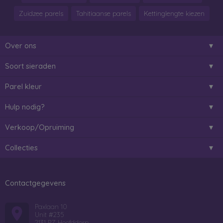
Zuidzee parels
Tahitiaanse parels
Kettinglengte kiezen
Over ons
Soort sieraden
Parel kleur
Hulp nodig?
Verkoop/Opruiming
Collecties
Contactgegevens
Paxlaan 10
Unit #235
2131 PZ Hoofddorp