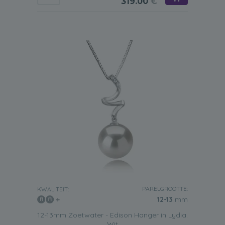
319.00
€
PARELGROOTTE:
KWALITEIT:
12-13
mm
12-13mm Zoetwater - Edison Hanger in Lydia.
Wit