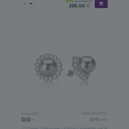
-81%
2,079.00 €
385.00
€
PARELGROOTTE:
KWALITEIT:
12-13
mm
12-13mm Zoetwater - Edison Oorbellen set in