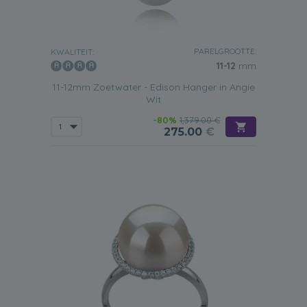
PARELGROOTTE:
KWALITEIT:
11-12
mm
11-12mm Zoetwater - Edison Hanger in Angie
Wit
-80%
1,379.00 €
275.00
€