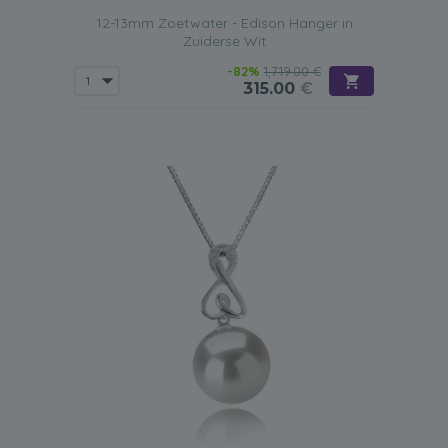
12-13mm Zoetwater - Edison Hanger in
Zuiderse Wit
-82%
1,719.00 €
315.00
€