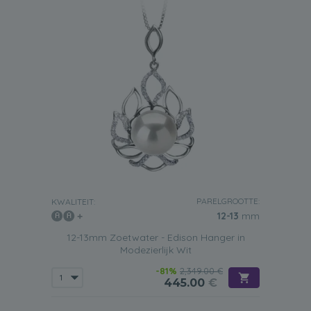
PARELGROOTTE:
KWALITEIT:
12-13
mm
12-13mm Zoetwater - Edison Hanger in
Modezierlijk Wit
-81%
2,349.00 €
445.00
€