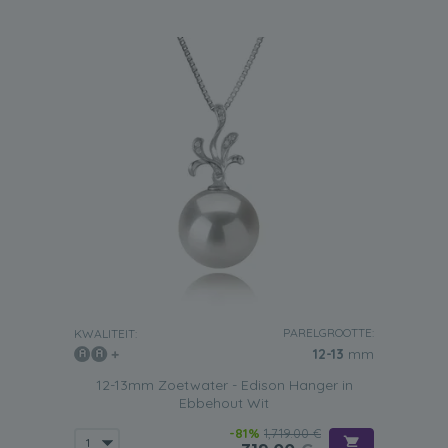
PARELGROOTTE:
KWALITEIT:
12-13
mm
12-13mm Zoetwater - Edison Hanger in
Ebbehout Wit
-81%
1,719.00 €