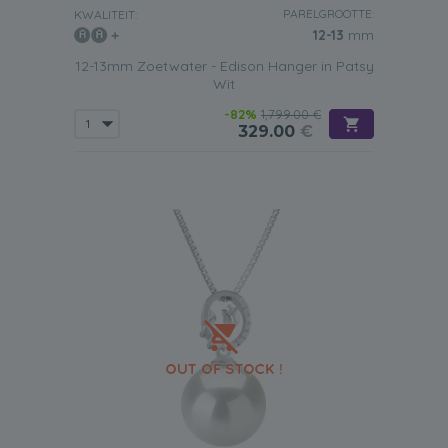
PARELGROOTTE:
KWALITEIT:
12-13
mm
12-13mm Zoetwater - Edison Hanger in Patsy
Wit
-82%
1,799.00 €
329.00
€