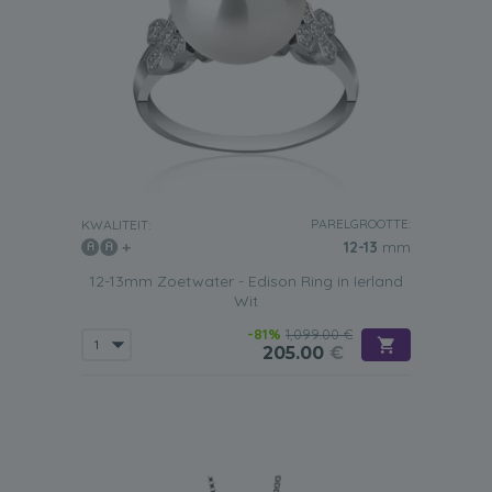
PARELGROOTTE:
KWALITEIT:
12-13
mm
12-13mm Zoetwater - Edison Ring in Ierland
Wit
-81%
1,099.00 €
205.00
€