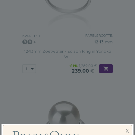
PARELGROOTTE:
KWALITEIT:
12-13
mm
12-13mm Zoetwater - Edison Ring in Yanaka
Wit
-81%
1,269.00 €
239.00
€
X