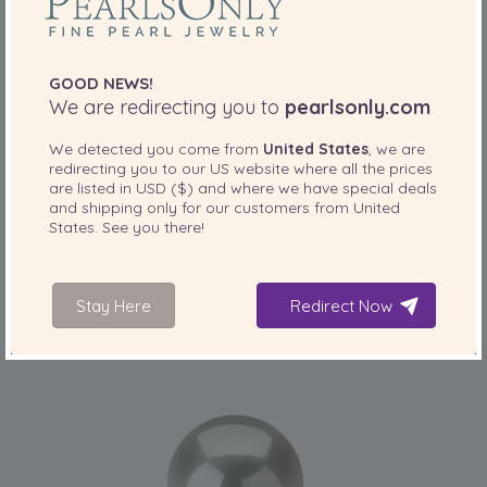
GOOD NEWS!
We are redirecting you to
pearlsonly.com
We detected you come from
United States
, we are
redirecting you to our
US
website where all the prices
PARELGROOTTE:
KWALITEIT:
are listed in
USD ($)
and where we have special deals
12-13
mm
and shipping only for our customers from
United
States
. See you there!
12-13mm Zoetwater - Edison Ring in Alva Wit
-82%
1,079.00 €
199.00
€
Stay Here
Redirect Now