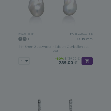
PARELGROOTTE:
KWALITEIT:
14-15
mm
14-15mm Zoetwater - Edison Oorbellen set in
Wit
-80%
1,439.00 €
289.00
€