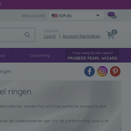
€
!
KIES LOCATIE:
EUR (€)
WELKOM
0
Log In
|
Account Aanmaken
Hulp nodig bij het kiezen?
oop
Opruiming
PROBEER PEARL WIZARD
ingen
el ringen
dencollectie, omdat het echt het perfecte sieraad is dat
ruik de onderstaande tips om de perfecte ring voor u te