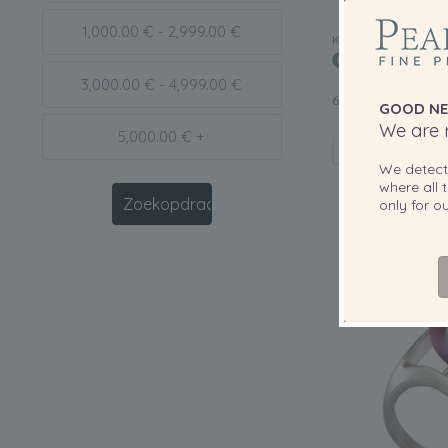
1,000.00 € - 2,999.00 €
KWALITEIT:
3,000.00 € - 4,999.00 €
6-7mm Zoetwater 
GOOD NE
We are r
5,000.00 € +
We detec
where all t
only for 