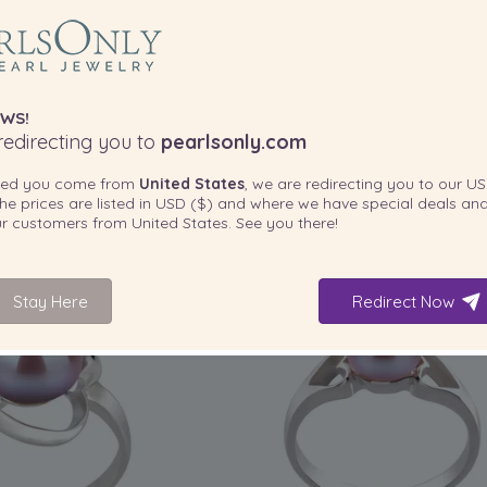
PARELGROOTTE:
PAREL
KWALITEIT:
6-7
mm
Ring in Andrea Lavendel
9-10mm Zoetwater Ring in Fiona Lav
WS!
edirecting you to
pearlsonly.com
-80%
2,919.00 €
-80%
695.0
585.00
€
139.00
ted you come from
United States
, we are redirecting you to our
US
he prices are listed in
USD ($)
and where we have special deals and
our customers from
United States
. See you there!
Stay Here
Redirect Now