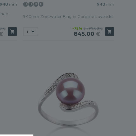
9-10
mm
9-10
mm
ance
9-10mm Zoetwater Ring in Caroline Lavendel
0 €
-78%
3,799.00 €
€
845.00
€