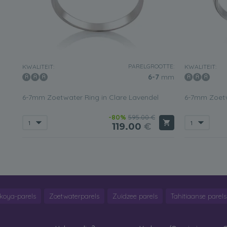
PARELGROOTTE:
KWALITEIT:
KWALITEIT:
6-7
mm
6-7mm Zoetwater Ring in Clare Lavendel
6-7mm Zoetw
-80%
595.00 €
119.00
€
koya-parels
Zoetwaterparels
Zuidzee parels
Tahitiaanse parels