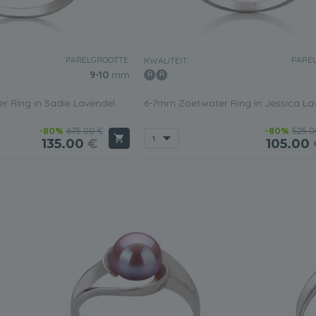
PARELGROOTTE:
PAREL
KWALITEIT:
9-10
mm
 Ring in Sadie Lavendel
6-7mm Zoetwater Ring in Jessica La
-80%
675.00 €
-80%
525.0
135.00
€
105.00