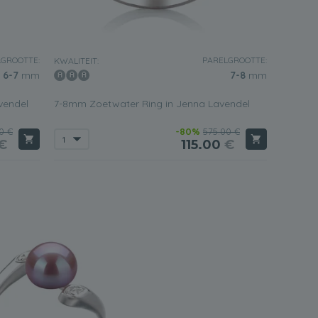
GROOTTE:
PARELGROOTTE:
KWALITEIT:
6-7
mm
7-8
mm
vendel
7-8mm Zoetwater Ring in Jenna Lavendel
0 €
-80%
575.00 €
€
115.00
€