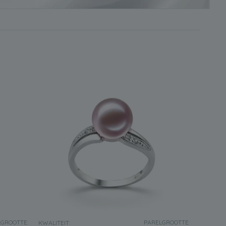
t om iemand te geven bij elke gelegenheid. Bovendien, als
icht toevoegen aan het belang van het evenement vanwege
water parelringen
geschikt zou zijn. Maar bedenk wel dat
ierbaar is.
ene kant (geen woordspeling bedoeld) zal het hun
speelse kant te laten zien. Dit is het perfecte cadeau om
eft gedaan toen je opgroeide.
evensstijl leiden. Dit zou het ideale cadeau zijn om aan
n van zo'n sieraad, zal het helpen om te laten zien hoe ze
n en elk exemplaar zal een prachtige gloed aan hun teint
ebruik van hoogwaardige materialen.
GROOTTE:
PARELGROOTTE:
KWALITEIT: