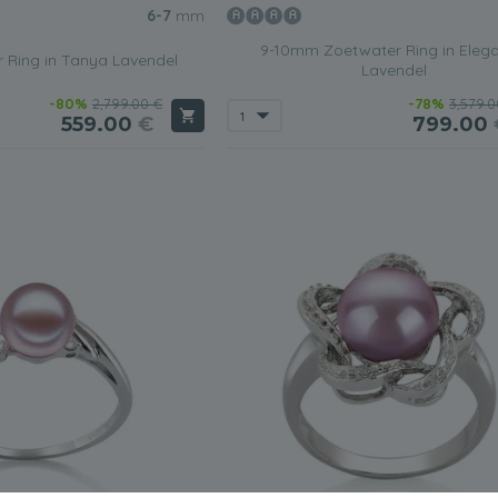
6-7
mm
9-10mm Zoetwater Ring in Eleg
 Ring in Tanya Lavendel
Lavendel
-80%
2,799.00 €
-78%
3,579.0
559.00
€
799.00