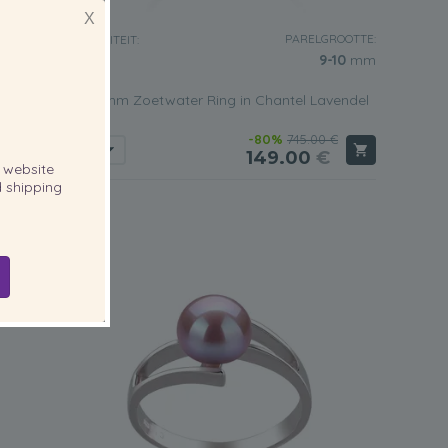
X
GROOTTE:
PARELGROOTTE:
KWALITEIT:
9-10
mm
9-10
mm
endel
9-10mm Zoetwater Ring in Chantel Lavendel
0 €
-80%
745.00 €
€
149.00
€
website
 shipping