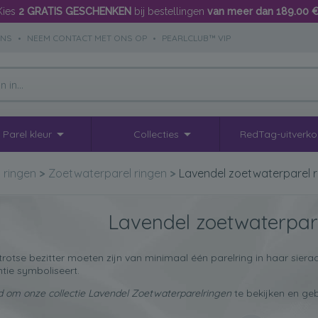
Kies
2 GRATIS GESCHENKEN
bij bestellingen
van meer dan 189.00 
ONS
•
NEEM CONTACT MET ONS OP
•
PEARLCLUB™ VIP
Parel kleur
Collecties
RedTag-uitverk
l ringen
>
Zoetwaterparel ringen
>
Lavendel zoetwaterparel r
Lavendel zoetwaterpar
trotse bezitter moeten zijn van minimaal één parelring in haar siera
ntie symboliseert.
d om onze collectie Lavendel Zoetwaterparelringen
te bekijken en geb