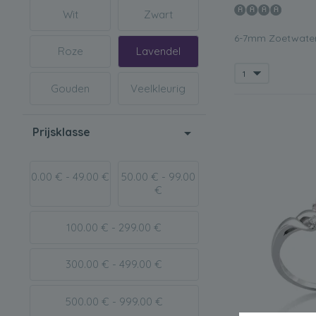
Wit
Zwart
6-7mm Zoetwater
Roze
Lavendel
Gouden
Veelkleurig
Prijsklasse
0.00 € - 49.00 €
50.00 € - 99.00
€
100.00 € - 299.00 €
300.00 € - 499.00 €
500.00 € - 999.00 €