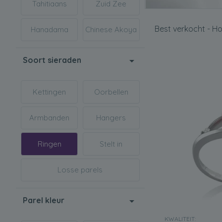
Tahitiaans
Zuid Zee
Gelegenheid
Alle parelringen h
Best verkocht - H
Hanadama
Chinese Akoya
u de juiste soort
hun verfijnde karak
Hier zijn slechts 
Soort sieraden
elke dag een prach
Moederdag
Kettingen
Oorbellen
Wat is er beter d
charme en eleganti
je moeder echt te 
Armbanden
Hangers
Graduatie
Ringen
Stelt in
Parels worden nu v
uw dochter of klei
zijn gegroeid van 
Losse parels
Al onze
Lavender F
toevoegen. Bovend
Parel kleur
KWALITEIT: