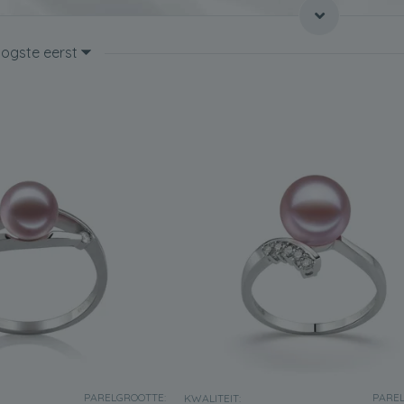
ebben een zeer veelzijdig karakter, wat ze het perfecte cadeau maak
oogste eerst
 Lavender Freshwater parelring hebt gekozen, zal het nog meer gew
ter.
een paar ideeën wanneer het geven van een van onze
Lavender Fresh
tige dag zou zijn om zo'n cadeau te geven aan iemand die je echt d
an je moeder op Moederdag zo'n prachtig sieraad te geven? Aan de 
e verder benadrukken, en aan de andere kant zal het helpen om hun 
laten zien hoeveel je haar waardeert en wat ze allemaal voor je he
aak geassocieerd met vrouwen die graag een sterke, onafhankelijke l
ndochter te geven wanneer ze afstuderen van school. Door het drage
een jonge dame tot een jonge vrouw.
reshwater parelringen
zijn geschikt voor vrouwen van alle leeftijde
ien kunnen deze ringen vele jaren gedragen worden vanwege het g
PARELGROOTTE:
PAREL
KWALITEIT: