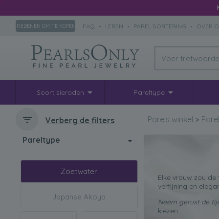
FAQ
•
LEREN
•
PAREL SORTERING
•
OVER 
REDENEN OM TE KOPEN
Soort sieraden
Pareltype
Parels winkel
>
Pare
Verberg de filters
Pareltype
Zoetwater
Elke vrouw zou de 
verfijning en elega
Japanse Akoya
Neem gerust de tij
kiezen.