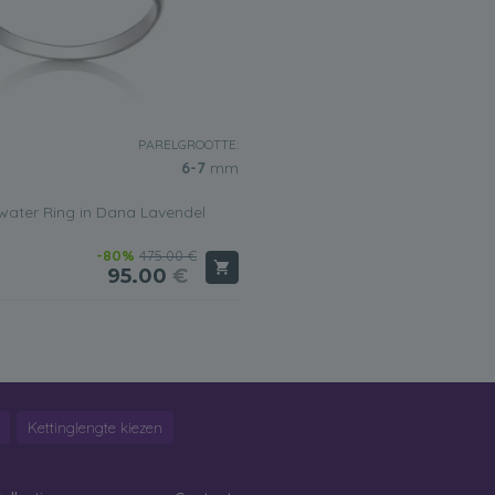
PARELGROOTTE:
6-7
mm
ater Ring in Dana Lavendel
-80%
475.00 €
95.00
€
Kettinglengte kiezen