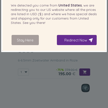
We detected you come from
United States
, we are
redirecting you to our
US
website where all the prices
are listed in
USD ($)
and where we have special deals
and shipping only for our customers from
United
States
. See you there!
Stay Here
Redirect Now
PARELGROOTTE:
KWALITEIT:
6-6.5
mm
6-6.5mm Zoetwater Armband in Roze
-75%
779.00 €
195.00
€