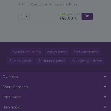
7-8mm Zoetwater Armband in Roze
-80%
725.00 €
145.00
€
Wereld van parels
Akoya-parels
Zoetwaterparels
Zuidzee parels
Tahitiaanse parels
Kettinglengte kiezen
Over ons
Soort sieraden
Parel kleur
Hulp nodig?