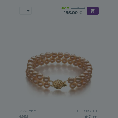
speciale gelegenheden. Om hun schoonheid verder te
vergroten kunnen ze gemakkelijk worden
-80%
975.00 €
geaccessoriseerd met bijpassende zoetwaterparel
195.00
€
sieraden zoals oorbellen of een ketting.
Hoe draag je een roze zoetwaterparelarmband?
Zorg ervoor dat
u de sluiting goed vastmaakt
.
Als je graag op de hoogte blijft van de laatste
modetrends, dan kun je overwegen om
je armbanden in
laagjes te dragen
. Als je van plan bent om ze in laagjes te
dragen, draag dan alleen armbanden met parels of
edelstenen van vergelijkbare grootte.
Draag ook
nooit een van onze delicate roze Freshwater
parelarmbanden met een paar die wat dikker en zwaarder
zijn.
Het is zelfs veel beter om geen andere armbanden
met deze te dragen, omdat ze er op zichzelf al geweldig
uitzien.
Zoals u kunt zien is de keuze aan u als het gaat om het
soort roze zoetwaterparelarmband dat u wilt bezitten.
Maar hopelijk helpen de adviezen die we hierboven
hebben gegeven u om de juiste te vinden voor uw eigen
PARELGROOTTE:
KWALITEIT:
specifieke smaak.
6-7
mm