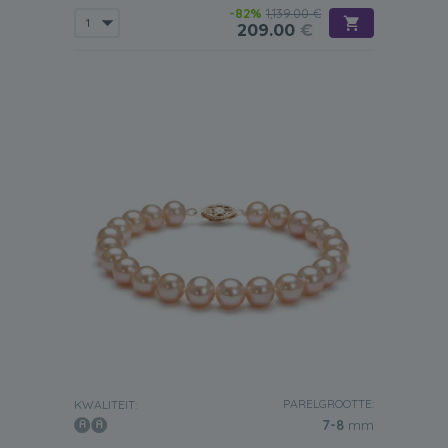
-82%
1,139.00 €
209.00
€
PARELGROOTTE:
KWALITEIT:
7-8
mm