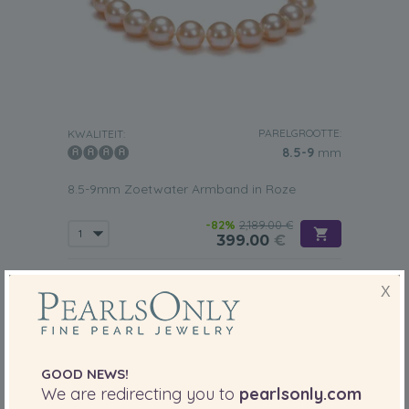
PARELGROOTTE:
KWALITEIT:
8.5-9
mm
8.5-9mm Zoetwater Armband in Roze
-82%
2,189.00 €
399.00
€
X
GOOD NEWS!
We are redirecting you to
pearlsonly.com