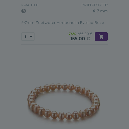
PARELGROOTTE:
KWALITEIT:
6-7
mm
6-7mm Zoetwater Armband in Evelina Roze
-76%
655.00 €
155.00
€