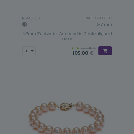
PARELGROOTTE:
KWALITEIT:
6-7
mm
6-7mm Zoetwater Armband in Gelukzaligheid
Roze
-78%
475.00 €
105.00
€