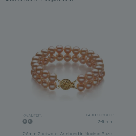
Stijl
Zoals we al hebben uitgelegd, zal de juiste soort roze
zoetwaterparelarmband een vleugje verfijning toevoegen
aan elke outfit die je graag draagt. Deze zeer korte gids
zal je helpen om beter te begrijpen welke armband bij
jouw specifieke stijl past.
Enkele streng
Een heel eenvoudig ogend sieraad dat u de makkelijkste
manier biedt om parels in uw garderobe op te nemen. De
armbanden die zijn gemaakt van 6-7mm parels zijn de
perfecte accessoires om te dragen met meer casual
kleding, terwijl de armbanden die grotere parels bevatten,
kunnen worden gedragen naar meer formele
evenementen of zakelijke bijeenkomsten. We hebben
enkelstrengs armbanden in onze collectie die AAAA-
kwaliteit parels bevatten met een diameter tussen 8,5 en 9
mm.
Dubbele streng
PARELGROOTTE:
KWALITEIT:
7-8
mm
Onze dubbele streng roze zoetwaterparel armbanden zijn
zeer elegant en zien er onderscheidend uit. Dit zijn de
soorten armbanden die gedragen moeten worden bij
7-8mm Zoetwater Armband in Maxima Roze