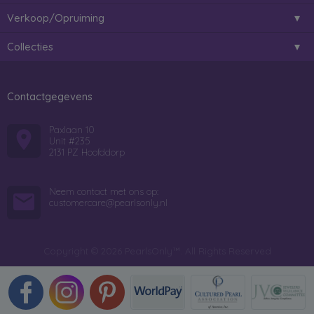
Verkoop/Opruiming
Collecties
Contactgegevens
Paxlaan 10
Unit #235
2131 PZ Hoofddorp
Neem contact met ons op:
customercare@pearlsonly.nl
Copyright © 2026 PearlsOnly™. All Rights Reserved