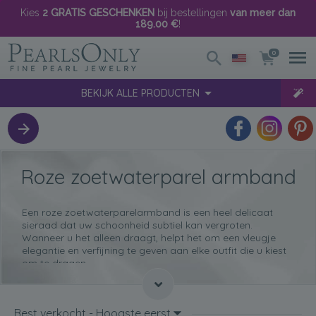
Kies
2 GRATIS GESCHENKEN
bij bestellingen
van meer dan
189.00 €
!
0
BEKIJK ALLE PRODUCTEN
Roze zoetwaterparel armband
Een roze zoetwaterparelarmband is een heel delicaat
sieraad dat uw schoonheid subtiel kan vergroten.
Wanneer u het alleen draagt, helpt het om een ​​vleugje
elegantie en verfijning te geven aan elke outfit die u kiest
om te dragen.
Wij helpen u graag bij het bepalen welke armband uit
onze collectie het beste bij u past.
Best verkocht - Hoogste eerst