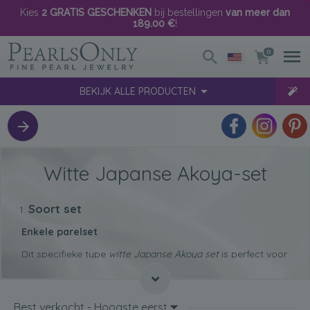
Kies
2 GRATIS GESCHENKEN
bij bestellingen
van meer dan
189.00 €
!
0
BEKIJK ALLE PRODUCTEN
Witte Japanse Akoya-set
Soort set
Enkele parelset
Dit specifieke type
witte Japanse Akoya set
is perfect voor
vrouwen met meer delicate kenmerken. Er wordt meer
nadruk gelegd op de schoonheid van de parel en wordt
verder aangevuld met een eenvoudig zilveren of gouden
koord.
Best verkocht - Hoogste eerst