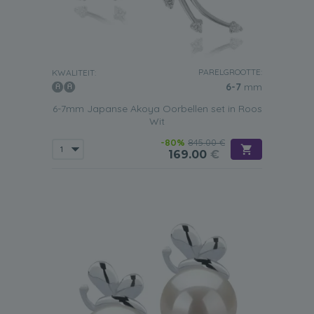
PARELGROOTTE:
KWALITEIT:
6-7
mm
6-7mm Japanse Akoya Oorbellen set in Roos
Wit
-80%
845.00 €
169.00
€