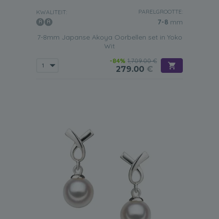
PARELGROOTTE:
KWALITEIT:
7-8
mm
7-8mm Japanse Akoya Oorbellen set in Yoko
Wit
-84%
1,709.00 €
279.00
€