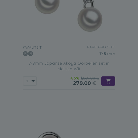
PARELGROOTTE:
KWALITEIT:
7-8
mm
7-8mm Japanse Akoya Oorbellen set in
Melissa Wit
-83%
1,669.00 €
279.00
€