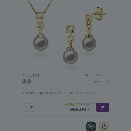
PARELGROOTTE:
KWALITEIT:
6-7
mm
6-7mm Japanse Akoya Set in Anya Wit
-83%
5,789.00 €
965.00
€