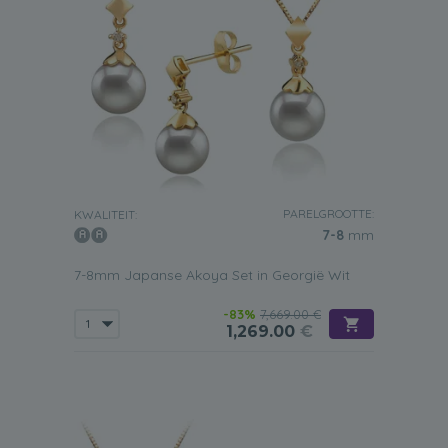
PARELGROOTTE:
KWALITEIT:
7-8
mm
7-8mm Japanse Akoya Set in Georgië Wit
-83%
7,669.00 €
1,269.00
€