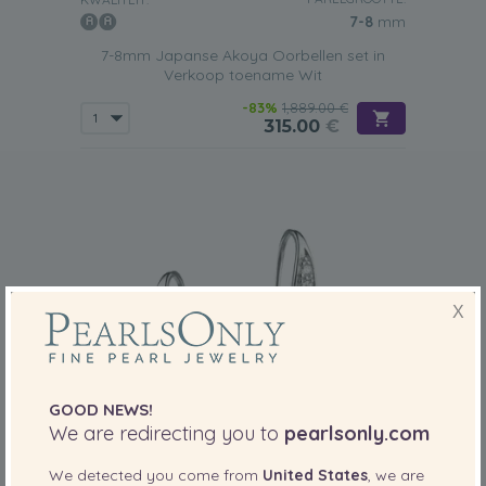
7-8
mm
7-8mm Japanse Akoya Oorbellen set in
Verkoop toename Wit
-83%
1,889.00 €
315.00
€
X
GOOD NEWS!
We are redirecting you to
pearlsonly.com
We detected you come from
United States
, we are