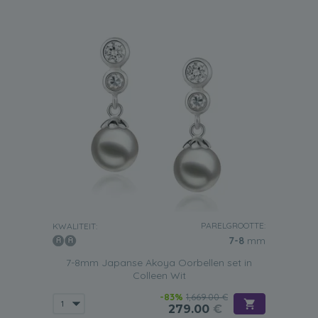
PARELGROOTTE:
KWALITEIT:
7-8
mm
7-8mm Japanse Akoya Oorbellen set in
Colleen Wit
-83%
1,669.00 €
279.00
€