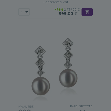
Hanadama Wit
-78%
2,739.00 €
599.00
€
PARELGROOTTE:
KWALITEIT: