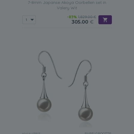
7-8mm Japanse Akoya Oorbellen set in
Valery Wit
-83%
1,829.00 €
305.00
€
PARELGROOTTE:
KWALITEIT: