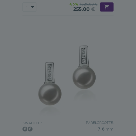
-83%
1,529.00 €
255.00
€
PARELGROOTTE:
KWALITEIT:
7-8
mm