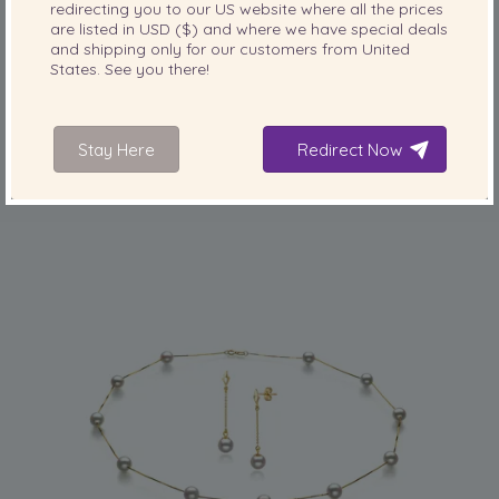
redirecting you to our
US
website where all the prices
are listed in
USD ($)
and where we have special deals
PARELGROOTTE:
and shipping only for our customers from
KWALITEIT:
United
States
. See you there!
8-9
mm
8-9mm Japanse Akoya Oorbellen set in Jacy
Wit
Stay Here
Redirect Now
-83%
2,129.00 €
355.00
€