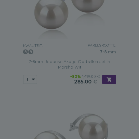
PARELGROOTTE:
KWALITEIT:
7-8
mm
7-8mm Japanse Akoya Oorbellen set in
Marsha Wit
-80%
1,419.00 €
285.00
€