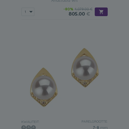
Anastasia Wit
parelset,
omdat ze geschikt zijn om op elk gewenst
moment te dragen. Ze zullen altijd in de mode blijven en
-80%
4,079.00 €
de stijlen die wij aanbieden zullen er nooit ouderwets
805.00
€
uitzien en zullen nooit afdoen aan de rest van de outfit die
wordt gedragen. En natuurlijk hoef je niet elk sieraad te
dragen dat een
witte Japanse Akoya set
vormt, het is
volkomen acceptabel om te mixen en matchen of
gewoon elk stuk op zichzelf te dragen.
PARELGROOTTE:
KWALITEIT:
7-8
mm