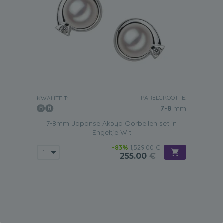
PARELGROOTTE:
KWALITEIT:
7-8
mm
7-8mm Japanse Akoya Oorbellen set in
Engeltje Wit
-83%
1,529.00 €
255.00
€