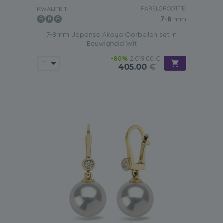
PARELGROOTTE:
KWALITEIT:
7-8
mm
7-8mm Japanse Akoya Oorbellen set in
Eeuwigheid Wit
-80%
2,019.00 €
405.00
€