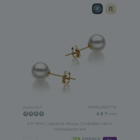
PARELGROOTTE:
KWALITEIT:
6.5-7
mm
6.5-7mm Japanse Akoya Oorbellen set in
Hanadama Wit
-78%
2,199.00 €