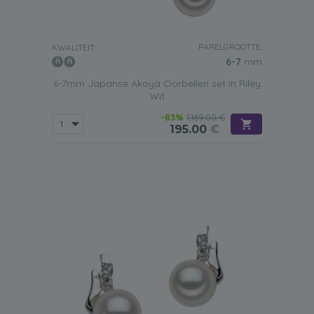
PARELGROOTTE:
KWALITEIT:
6-7
mm
6-7mm Japanse Akoya Oorbellen set in Riley
Wit
-83%
1,169.00 €
195.00
€