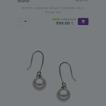
8-9
mm
8-9mm Japanse Akoya Oorbellen set in
Roses Wit
-80%
4,999.00 €
999.00
€