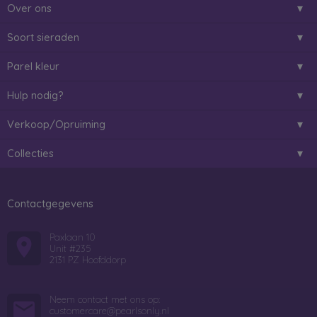
Over ons
Soort sieraden
Parel kleur
Hulp nodig?
Verkoop/Opruiming
Collecties
Contactgegevens
Paxlaan 10
Unit #235
2131 PZ Hoofddorp
Neem contact met ons op:
customercare@pearlsonly.nl