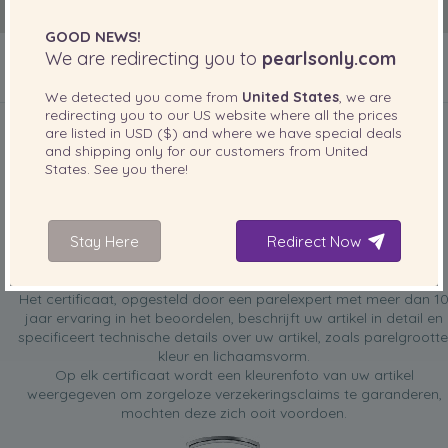
GOOD NEWS!
We are redirecting you to
pearlsonly.com
We detected you come from
United States
, we are
INBEGREPEN BIJ UW PRODUCT
redirecting you to our
US
website where all the prices
are listed in
USD ($)
and where we have special deals
and shipping only for our customers from
United
States
. See you there!
Stay Here
Redirect Now
GRATIS taxatiecertificaat
Het certificaat, opgesteld door een parelexpert met meer dan 1
jaar ervaring in het beoordelen, beschrijft uw artikel in detail en
specificeert technische details over uw artikel, zoals parelgrootte
kleur en lichaamsvorm.
Op elk certificaat wordt een kleurenfoto van uw artikel
weergegeven om zorgeloze verzekeringsclaims te garanderen,
mochten deze zich ooit voordoen.