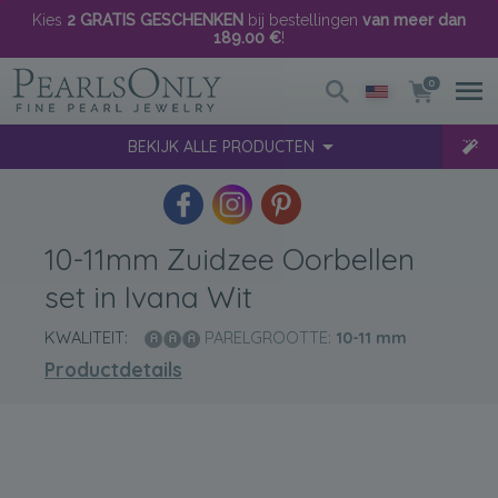
Kies
2 GRATIS GESCHENKEN
bij bestellingen
van meer dan
189.00 €
!
0
BEKIJK ALLE PRODUCTEN
10-11mm Zuidzee Oorbellen
set in Ivana Wit
KWALITEIT:
PARELGROOTTE:
10-11
mm
Productdetails