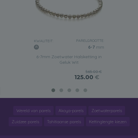
PARELGROOTTE:
KWALITEIT:
6-7
mm
6-7mm Zoetwater Halsketting in
Geluk Wit
565.00 €
125.00
€
Wereld van parels
Akoya-parels
Zoetwaterparels
Zuidzee parels
Tahitiaanse parels
Kettinglengte kiezen