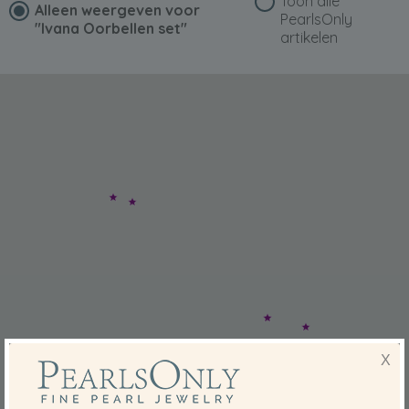
Toon alle
Alleen weergeven voor
PearlsOnly
"Ivana Oorbellen set"
artikelen
X