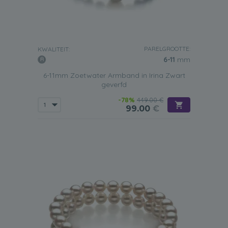
PARELGROOTTE:
KWALITEIT:
6-11
mm
6-11mm Zoetwater Armband in Irina Zwart
geverfd
-78%
449.00 €
99.00
€