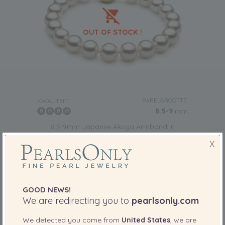
PARELGROOTTE:
KWALITEIT:
8.5-9
mm
8.5-9mm Japanse Akoya Armband in
Hanadama 7-inch Wit
X
-71%
8,079.00 €
Sorry, niet op voorraad
2,309.00
€
GOOD NEWS!
We are redirecting you to
pearlsonly.com
We detected you come from
United States
, we are