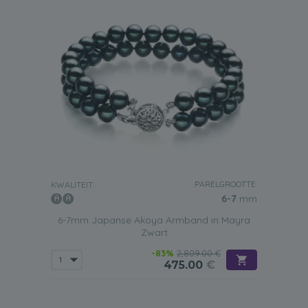
PARELGROOTTE:
KWALITEIT:
6-7
mm
6-7mm Japanse Akoya Armband in Mayra
Zwart
-83%
2,809.00 €
475.00
€