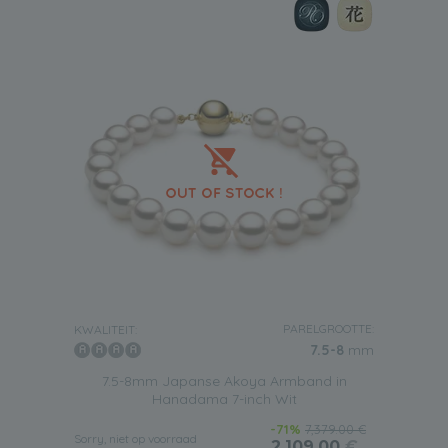
PARELGROOTTE:
KWALITEIT:
7.5-8
mm
7.5-8mm Japanse Akoya Armband in
Hanadama 7-inch Wit
-71%
7,379.00 €
Sorry, niet op voorraad
2,109.00
€