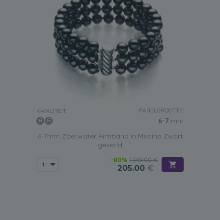
PARELGROOTTE:
KWALITEIT:
6-7
mm
6-7mm Zoetwater Armband in Medina Zwart
geverfd
-80%
1,019.00 €
205.00
€