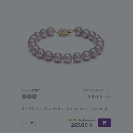
PARELGROOTTE:
KWALITEIT:
8.5-9.5
mm
8.5-9.5mm Zoetwater Armband in Lavendel
-80%
1,319.00 €
265.00
€