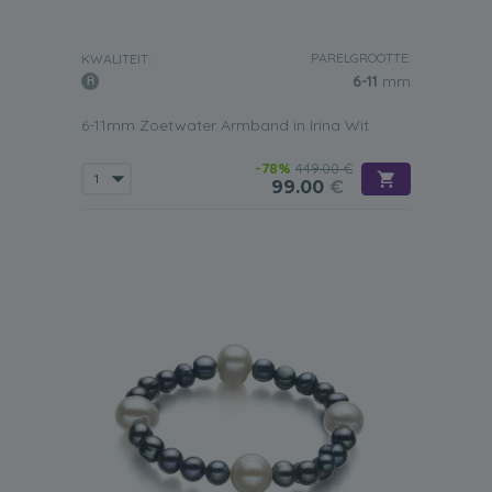
PARELGROOTTE:
KWALITEIT:
6-11
mm
6-11mm Zoetwater Armband in Irina Wit
-78%
449.00 €
99.00
€