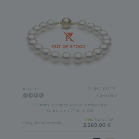
PARELGROOTTE:
KWALITEIT:
7.5-8
mm
7.5-8mm Japanse Akoya Armband in
Hanadama 7,5 inch Wit
-71%
7,909.00 €
Sorry, niet op voorraad
2,269.00
€