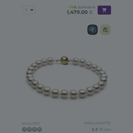
-71%
5,179.00 €
1,479.00
€
PARELGROOTTE:
KWALITEIT:
6.5-7
mm