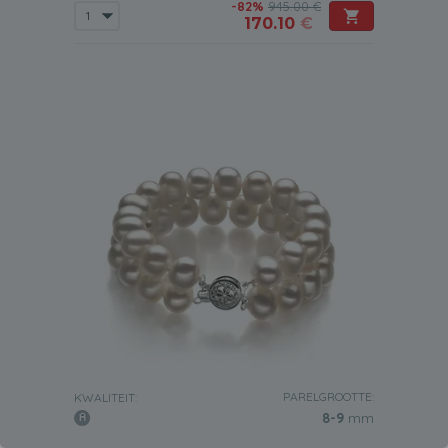
-82%
945.00 €
170.10
€
PARELGROOTTE:
KWALITEIT:
8-9
mm