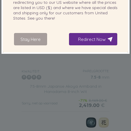
redirecting you to our
US
website where all the prices
are listed in
USD ($)
and where we have special deals
and shipping only for our customers from
United
States
. See you there!
Stay Here
Redirect Now
PARELGROOTTE:
KWALITEIT:
7.5-8
mm
7.5-8mm Japanse Akoya Armband in
Hanadama 8-inch Wit
-71%
8,469.00 €
Sorry, niet op voorraad
2,419.00
€