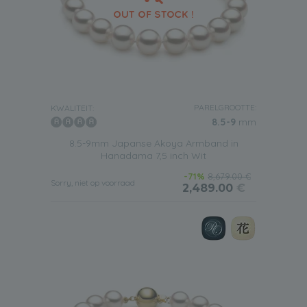
PARELGROOTTE:
KWALITEIT:
8.5-9
mm
8.5-9mm Japanse Akoya Armband in
Hanadama 7,5 inch Wit
-71%
8,679.00 €
Sorry, niet op voorraad
2,489.00
€