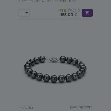
5-5.5mm Zoetwater Armband in Wit
-75%
619.00 €
155.00
€
PARELGROOTTE:
KWALITEIT: