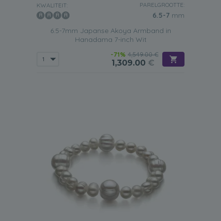
PARELGROOTTE:
KWALITEIT:
6.5-7
mm
6.5-7mm Japanse Akoya Armband in
Hanadama 7-inch Wit
-71%
4,549.00 €
1,309.00
€