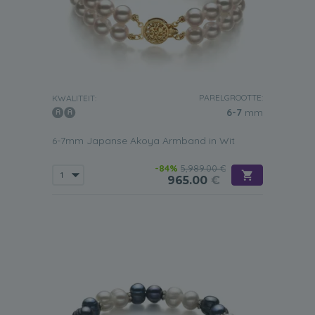
PARELGROOTTE:
KWALITEIT:
6-7
mm
6-7mm Japanse Akoya Armband in Wit
-84%
5,989.00 €
965.00
€