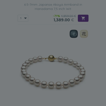
6.5-7mm Japanse Akoya Armband in
Hanadama 7,5 inch Wit
-71%
4,859.00 €
1,389.00
€