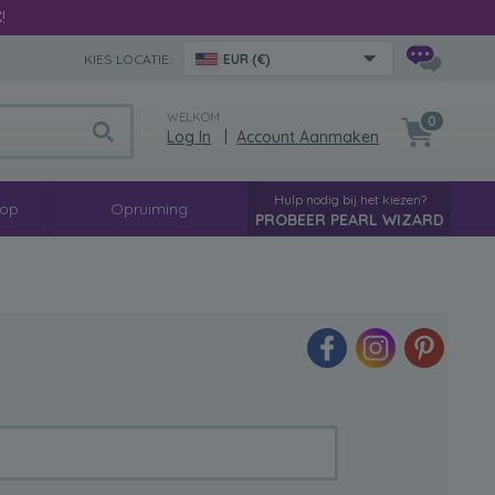
€
!
KIES LOCATIE:
EUR (€)
WELKOM
0
Log In
|
Account Aanmaken
Hulp nodig bij het kiezen?
oop
Opruiming
PROBEER PEARL WIZARD