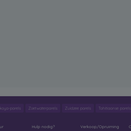
koya-parels
Zoetwaterparels
Zuidzee parels
Tahitiaanse parels
ur
Hulp nodig?
Verkoop/Opruiming
C