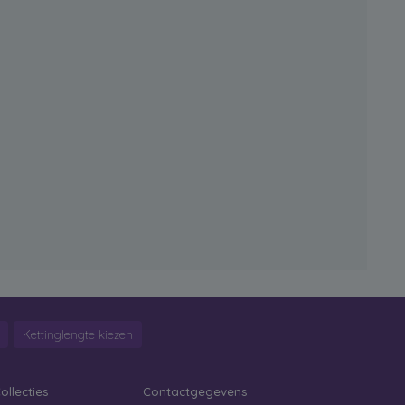
Kettinglengte kiezen
ollecties
Contactgegevens