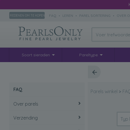
FAQ
•
LEREN
•
PAREL SORTERING
•
OVER 
REDENEN OM TE KOPEN
Soort sieraden
Pareltype
FAQ
Parels winkel
>
FA
Over parels
Verzending
Hoe je parels moet
verzorgen