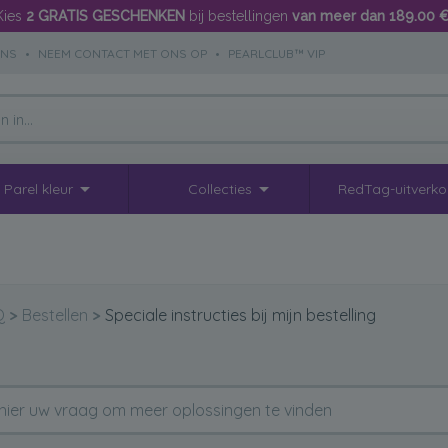
Kies
2 GRATIS GESCHENKEN
bij bestellingen
van meer dan 189.00 
ONS
•
NEEM CONTACT MET ONS OP
•
PEARLCLUB™ VIP
Parel kleur
Collecties
RedTag-uitverk
Q
>
Bestellen
>
Speciale instructies bij mijn bestelling