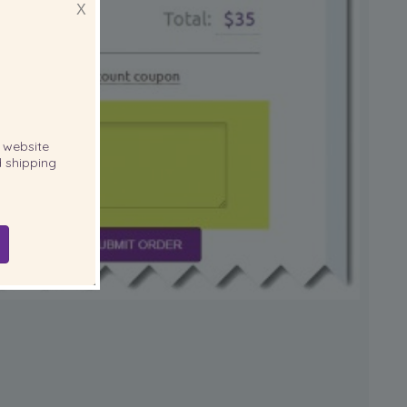
X
website
 shipping