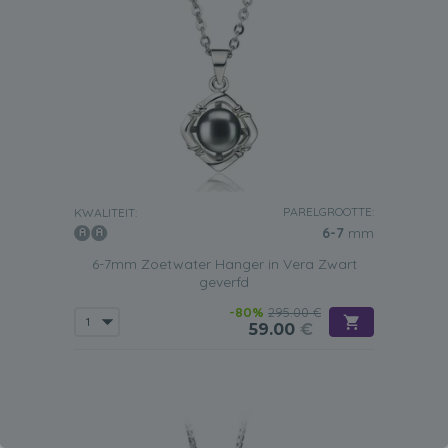
PARELGROOTTE:
KWALITEIT:
6-7
mm
6-7mm Zoetwater Hanger in Vera Zwart
geverfd
-80%
295.00 €
59.00
€