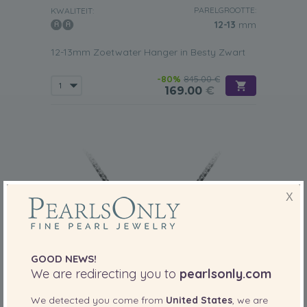
PARELGROOTTE:
KWALITEIT:
12-13
mm
12-13mm Zoetwater Hanger in Besty Zwart
-80%
845.00 €
169.00
€
X
GOOD NEWS!
We are redirecting you to
pearlsonly.com
We detected you come from
United States
, we are