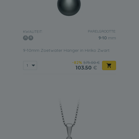
PARELGROOTTE:
KWALITEIT:
9-10
mm
9-10mm Zoetwater Hanger in Hiriko Zwart
-82%
575.00 €
103.50
€