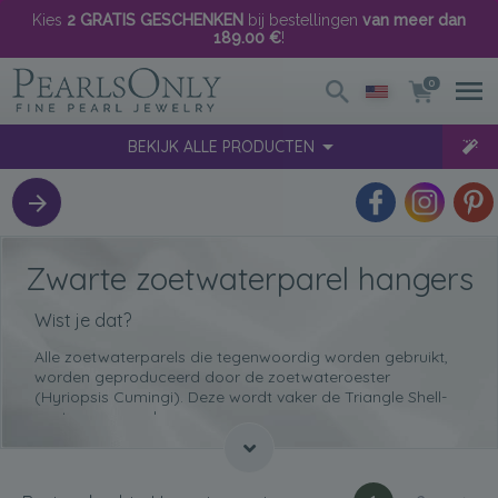
Kies
2 GRATIS GESCHENKEN
bij bestellingen
van meer dan
189.00 €
!
0
BEKIJK ALLE PRODUCTEN
Zwarte zoetwaterparel hangers
Wist je dat?
Alle zoetwaterparels die tegenwoordig worden gebruikt,
worden geproduceerd door de
zoetwateroester
(Hyriopsis Cumingi)
. Deze wordt vaker de Triangle Shell-
oester genoemd.
De tijd die het kost voor elke zoetwaterparel om te
groeien in de oester duurt
tussen de 2 en 6 jaar
. Dus hoe
langer de parel mag groeien, hoe groter hij zal worden.