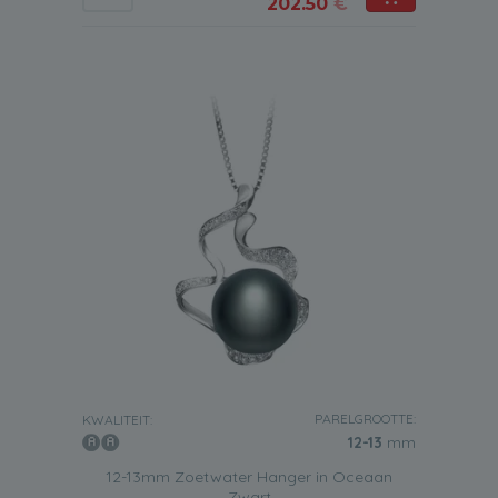
202.50
€
PARELGROOTTE:
KWALITEIT:
12-13
mm
12-13mm Zoetwater Hanger in Oceaan
Zwart