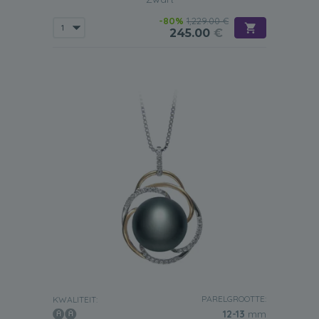
-80%
1,229.00 €
245.00
€
PARELGROOTTE:
KWALITEIT:
12-13
mm