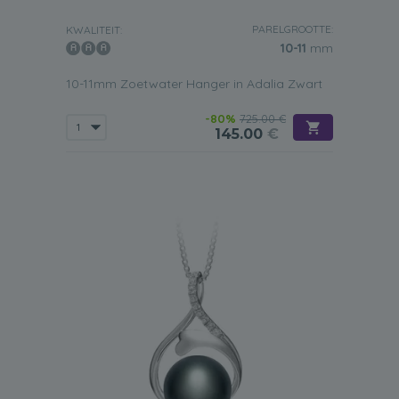
Neem gerust een kijkje in onze collectie hangers met
zwarte zoetwaterparels. Wij weten zeker dat u er een
PARELGROOTTE:
KWALITEIT:
vindt die past bij uw
smaak en budget
.
10-11
mm
10-11mm Zoetwater Hanger in Adalia Zwart
-80%
725.00 €
145.00
€