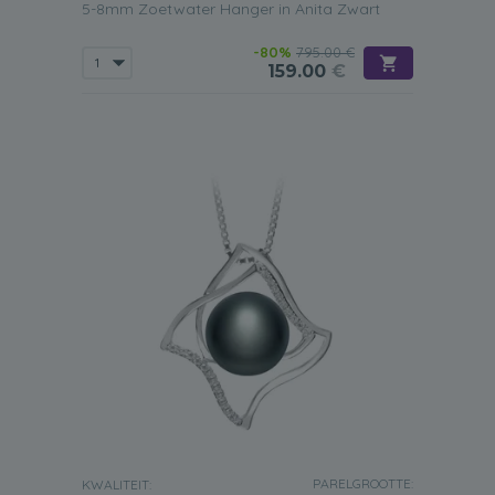
Maat
5-8mm Zoetwater Hanger in Anita Zwart
Net als andere parels, zult u zien in onze Black Freshwater
-80%
795.00 €
parel hanger collectie dat de parels in verschillende
159.00
€
maten verkrijgbaar zijn. De
kleinste van deze parels zal
tussen de 3mm en 5mm meten en de grootste zullen tot
14mm in diameter meten.
In onze collectie varieert de
grootte van de parels
van 6mm tot 13mm.
Dus het vinden
van een hanger die past bij uw eigen specifieke stijl en
smaak zou niet moeilijk moeten zijn.
Er zijn twee belangrijke redenen waarom Black
Freshwater parel sieraden steeds populairder worden. De
eerste is natuurlijk dat ze beschikbaar zijn voor
zeer
betaalbare prijzen
, de tweede is dat ze
er absoluut
prachtig uitzien als ze worden gedragen
.
Deze zijn de perfecte keuze voor elke vrouw die nog nooit
eerder parelsieraden heeft gehad en die deze sieraden
graag in haar garderobe wil opnemen.
Ketting
Onze Black Freshwater parelhangers combineren de
weelde van parels met de eenvoud van een ketting. Dit
biedt u een veelzijdig sieraad dat u op elk moment kunt
PARELGROOTTE:
KWALITEIT: