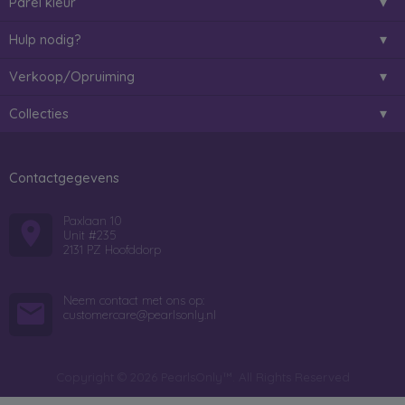
Parel kleur
Hulp nodig?
Verkoop/Opruiming
Collecties
Contactgegevens
Paxlaan 10
Unit #235
2131 PZ Hoofddorp
Neem contact met ons op:
customercare@pearlsonly.nl
Copyright © 2026 PearlsOnly™. All Rights Reserved