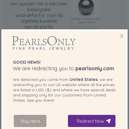
een spiegel. Het is een zeer
belangrijke
waardefactor voor de
Mooie, scherpe en zeer
algehele kwaliteit
heldere reflectie
van de parels.
X
GOOD NEWS!
Uitstekende glans,
We are redirecting you to
pearlsonly.com
verbazingwekkende
reflectie en helderheid
We detected you come from
United States
, we are
redirecting you to our
US
website where all the prices
are listed in
USD ($)
and where we have special deals
and shipping only for our customers from
United
Lichaams
States
. See you there!
(oppervlakte)
klasse
Onder
75% van het
85% van het
Stay Here
Redirect Now
pareloppervlak is
pareloppervlak is
oppervlak
schoon, maar er zijn
schoon. Als u de parel
wel onvolkomenheden
van dichtbij bekijkt,
worden de