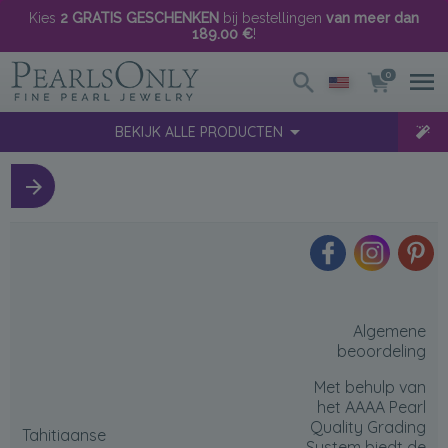
Kies
2 GRATIS GESCHENKEN
bij bestellingen
van meer dan
189.00 €
!
0
BEKIJK ALLE PRODUCTEN
Algemene
beoordeling
Met behulp van
het AAAA Pearl
Quality Grading
Tahitiaanse
System biedt de