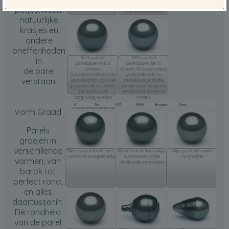
zichtbaar op het
kunt u kleine en
oppervlak.
incidentele
putjes, kleine
onvolkomenheden
natuurlijke
zien.
krasjes en
andere
oneffenheden
95% van het
99% van het
in
pareloppervlak is
pareloppervlak is
de parel
schoon.
schoon. Er is een uiterst
Onvolkomenheden die
gedetailleerde en
verstaan.
aanwezig zijn, zijn niet
nauwkeurige studie
gemakkelijk te vinden.
van de parel nodig om
De parel moet
onvolkomenheden te
zorgvuldig worden
vinden.
bestudeerd om
onvolkomenheden te
Vorm Graad
zien.
Parels
groeien in
verschillende
Niet-symmetrisch, niet-
Rond voor de toevallige
Bijna perfecte ronde
rond-licht onregelmatig
waarnemer, lichte
symmetrie
vormen, van
afwijkende symmetrie
barok tot
perfect rond,
en alles
daartussenin.
De rondheid
van de parel