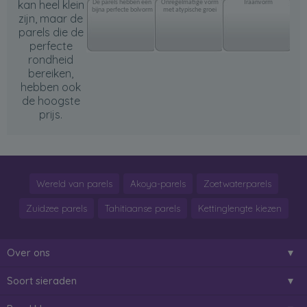
kan heel klein
De parels hebben een
Onregelmatige vorm
Traanvorm
bijna perfecte bolvorm
met atypische groei
zijn, maar de
parels die de
perfecte
rondheid
bereiken,
hebben ook
de hoogste
prijs.
Wereld van parels
Akoya-parels
Zoetwaterparels
Zuidzee parels
Tahitiaanse parels
Kettinglengte kiezen
Over ons
Soort sieraden