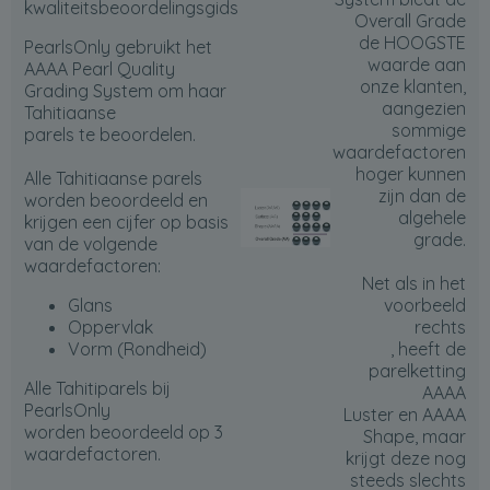
kwaliteitsbeoordelingsgids
Overall Grade
de HOOGSTE
PearlsOnly gebruikt het
waarde aan
AAAA Pearl Quality
onze klanten,
Grading System om haar
aangezien
Tahitiaanse
sommige
parels te beoordelen.
waardefactoren
hoger kunnen
Alle Tahitiaanse parels
zijn dan de
worden beoordeeld en
algehele
krijgen een cijfer op basis
grade.
van de volgende
waardefactoren:
Net als in het
Glans
voorbeeld
Oppervlak
rechts
Vorm (Rondheid)
, heeft de
parelketting
Alle Tahitiparels bij
AAAA
PearlsOnly
Luster en AAAA
worden beoordeeld op 3
Shape, maar
waardefactoren.
krijgt deze nog
steeds
slechts