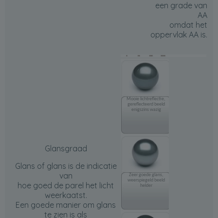
een grade van
AA
omdat het
oppervlak AA is
.
Mooie lichtreflectie,
gereflecteerd beeld
enigszins wazig
Glansgraad
Glans of glans is de indicatie
van
Zeer goede glans,
weerspiegeld beeld
hoe goed de parel het licht
helder
weerkaatst.
Een goede manier om glans
te zien is als